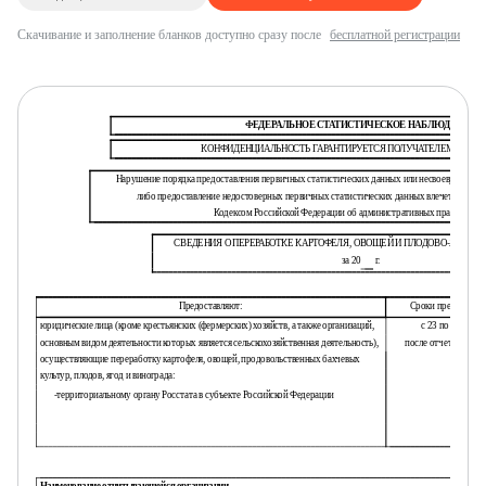
Скачивание и заполнение бланков доступно сразу после
бесплатной регистрации
ФЕДЕРАЛЬНОЕ СТАТИСТИЧЕСКОЕ НАБЛЮДЕНИЕ
КОНФИДЕНЦИАЛЬНОСТЬ ГАРАНТИРУЕТСЯ ПОЛУЧАТЕЛЕМ ИНФО
Нарушение порядка предоставления первичных статистических данных или несвоевременное
либо предоставление недостоверных первичных статистических данных влечет ответст
Кодексом Российской Федерации об административных правонаруш
СВЕДЕНИЯ О ПЕРЕРАБОТКЕ КАРТОФЕЛЯ, ОВОЩЕЙ И ПЛОДОВО-ЯГОДН
за 20
г.
Предоставляют:
Сроки предоставле
юридические лица (кроме крестьянских (фермерских) хозяйств, а также организаций,
с 23 по 30 январ
основным видом деятельности которых является сельскохозяйственная деятельность),
после отчетного пе
осуществляющие переработку картофеля, овощей, продовольственных бахчевых
культур, плодов, ягод и винограда:
-
территориальному органу Росстата в субъекте Российской Федерации