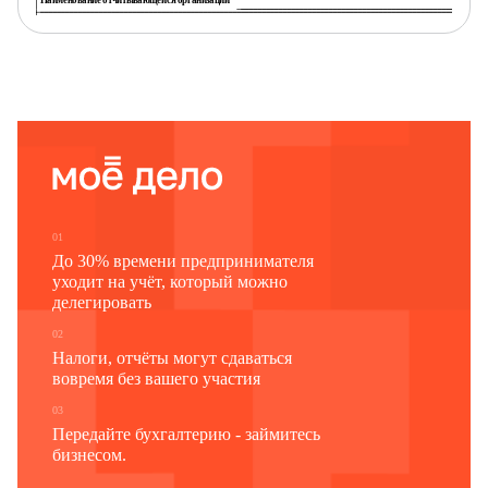
Наименование отчитывающейся организации
Почтовый адрес
Код
Код
отчитывающейся организации по ОКПО
формы
(для обособленного подразделения
по ОКУД
и головного подразделения юридического
лица – идентификационный номер)
1
2
3
0611005
01
До 30% времени предпринимателя
уходит на учёт, который можно
делегировать
02
Налоги, отчёты могут сдаваться
вовремя без вашего участия
03
Передайте бухгалтерию - займитесь
бизнесом.
Раздел 1. Сведения о переработке картофеля,