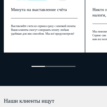
Минута на выставление счёта
Никто н
налоги
Выставляйте счета из сервиса сразу с кнопкой оплаты.
Ваши клиенты смогут совершать оплату любым
Мы поможем,
удобным для них способом. Мы всё предусмотрели!
Сервис сам 
вам все воз
Наши клиенты ищут