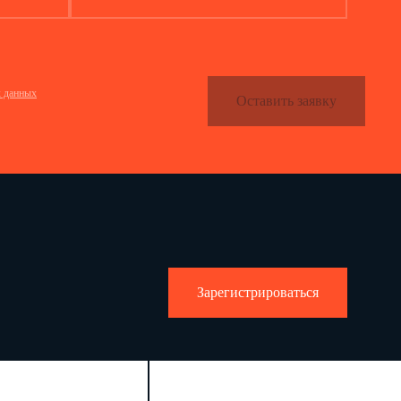
(Ф.И.О.)
(подпись)
l 1:
"
"
20
год
(дата составления документа)
х данных
Оставить заявку
анами для дополнительного информирования о проведении в отношении респондента
я, обязательным для предоставления, а также для направления извещений, уведомлений,
 связи вышеуказанное взаимодействие с респондентом может осуществляться также через
Зарегистрироваться