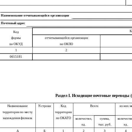
Наименование отчитывающейся организации
Почтовый адрес
К
Код
формы
отчитывающейся организации
по ОКУД
по ОКПО
1
2
0615181
Раздел I. Исходящие почтовые переводы (
Наименование
N строки
Код
Всего
из них 
территории по месту
территории
нахождения филиала
по ОКАТО
количество,
сумма,
количеств
ед.
тыс. руб.
ед.
А
Б
1
2
3
4