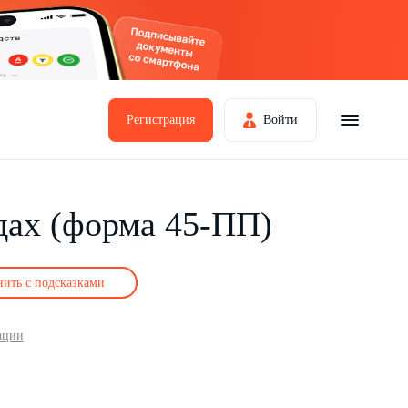
Регистрация
Войти
дах (форма 45-ПП)
нить с подсказками
ации