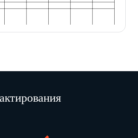
актирования
без выплат пенсий и пособий)
международные
в том числе от населения в адрес физического лица
Всего
из них международные