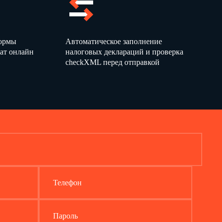
о,
сумма,
количество,
сумма,
количество,
сумма,
тыс. руб.
ед.
тыс. руб.
ед.
тыс. руб.
5
6
7
8
9
формы
Автоматическое заполнение
ат онлайн
налоговых деклараций и проверка
checkXML перед отправкой
Телефон
Пароль