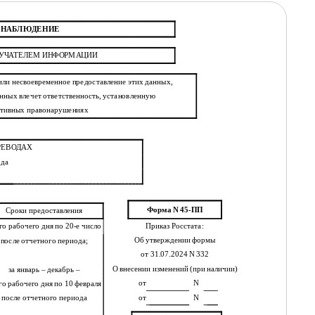
Е НАБЛЮДЕНИЕ
ЛУЧАТЕЛЕМ ИНФОРМАЦИИ
ли несвоевременное предоставление этих данных,
нных влечет ответственность, установленную
ативных правонарушениях
РЕВОДАХ
ода
Форма N 45-ПП
Сроки предоставления
Приказ Росстата:
-го рабочего дня по 20-е число
Об утверждении формы
после отчетного периода;
от 31.07.2024 N 332
О внесении изменений (при наличии)
за январь – декабрь –
от
N
-го рабочего дня по 10 февраля
от
N
после отчетного периода