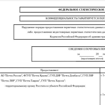
ФЕДЕРАЛЬНОЕ СТАТИСТИЧЕСКО
КОНФИДЕНЦИАЛЬНОСТЬ ГАРАНТИРУЕТСЯ ПО
Нарушение порядка предоставления первичных статистических данных и
либо
предоставление недостоверных первичных статистических да
Кодексом Российской Федерации об администр
СВЕДЕНИЯ О ПОЧТОВЫХ ПЕ
за
20
г
(нарастающим итогом)
Предоставляют:
с 1
АО "Почта России", ФГУП "Почта Крыма", ГУП ДНР "Почта Донбасса", ГУП ЛНР
"Почта ЛНР", ГУП "Почта Таврии", ГУП "Почта Херсон":
-
территориальному органу Росстата в субъекте Российской Федерации
с 1