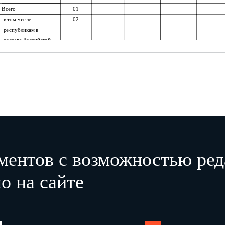
Всего
01
в том числе:
02
республикам в
составе Российской
Федерации, краям,
областям,
автономным округам,
автономным
областям, городам
федерального
значения
ментов с возможностью ред
о на сайте
Раздел II. Входящие почтовые переводы (
Наименование
N строки
Код
Всего
из них 
территории по месту
территории