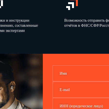
нахождения филиала
по ОКАТО
количество,
сумма,
количеств
ед.
тыс. руб.
ед.
А
Б
1
2
3
4
Всего
01
зки и инструкции
Возможность отправить 
в том числе:
02
олнению, составленные
отчётов в ФНС/СФР/Росст
республикам в
ми экспертами
составе Российской
Федерации, краям,
областям,
автономным округам,
автономным
областям, городам
федерального
значения
Имя
Должностное лицо, ответственное за
E-mail
предоставление первичных
статистических данных (лицо,
уполномоченное предоставлять первичные
ИНН (юридическое лицо)
статистические данные от имени