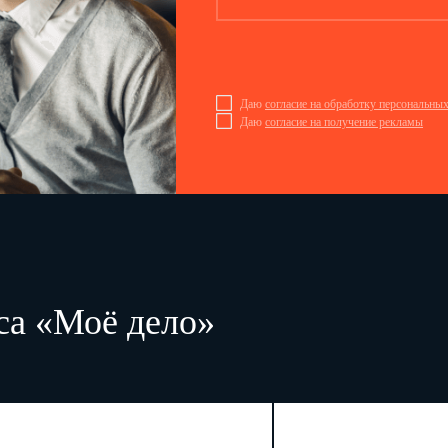
юридического лица)
(должность)
E-mai
(номер контактного телефона 1)
Даю
согласие на обработку персональны
Даю
согласие на получение рекламы
1 Используются Федеральной службой государственной статистики и ее территориальными орг
федерального статистического наблюдения по конкретным формам федерального статистического наблюдени
квитанций и иных юридически значимых сообщений.
В случае направления формы федерального статистического наблюдения через специального оператора
специального оператора связи.
са «Моё дело»