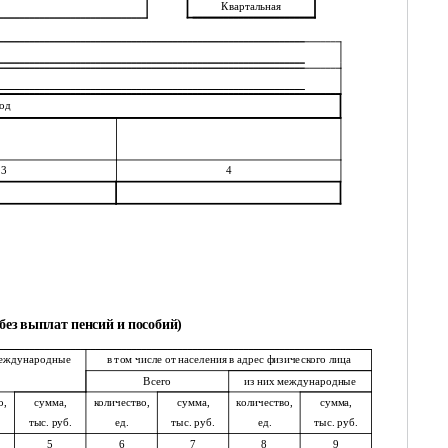
Квартальная
од
3
4
без выплат пенсий и пособий)
международные
в том числе от населения в адрес физического лица
Всего
из них международные
о,
сумма,
количество,
сумма,
количество,
сумма,
тыс. руб.
ед.
тыс. руб.
ед.
тыс. руб.
5
6
7
8
9