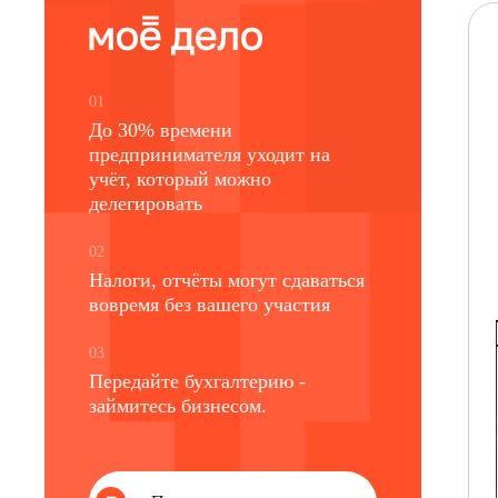
01
До 30% времени
предпринимателя уходит на
учёт, который можно
делегировать
02
Налоги, отчёты могут сдаваться
вовремя без вашего участия
03
Передайте бухгалтерию -
займитесь бизнесом.