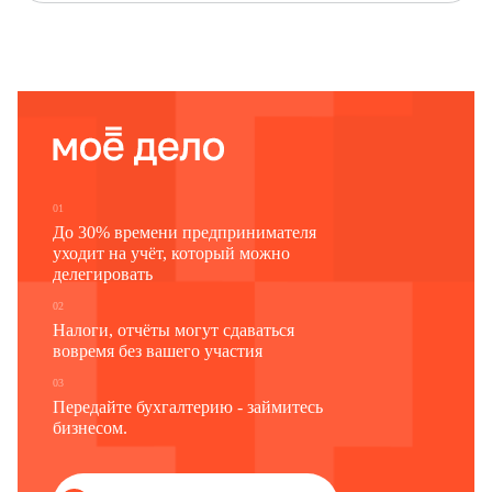
чрезвычайным ситуациям и ликвидации последствий стихийных бедствий
Наименование отчитывающейся организации
Почтовый адрес
Код
Код
формы
отчитывающейся организации
по ОКУД
по ОКПО
1
2
3
0605112
01
До 30% времени предпринимателя
уходит на учёт, который можно
делегировать
02
Налоги, отчёты могут сдаваться
вовремя без вашего участия
03
Передайте бухгалтерию - займитесь
бизнесом.