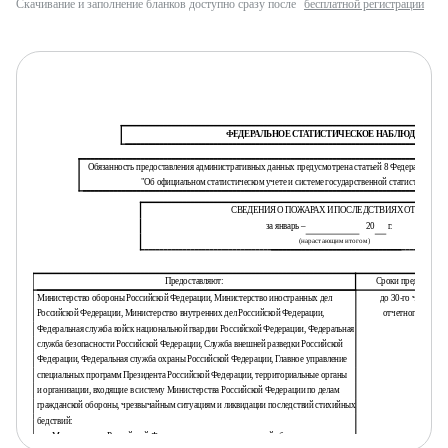
Скачивание и заполнение бланков доступно сразу после
бесплатной регистрации
ФЕДЕРАЛЬНОЕ СТАТИСТИЧЕСКОЕ НАБЛЮДЕНИЕ
Обязанность предоставления административных данных предусмотрена статьей 8 Федерального зак
"Об официальном статистическом учете и системе государственной статистики в Р
СВЕДЕНИЯ О ПОЖАРАХ И ПОСЛЕДСТВИЯХ ОТ НИХ
за январь –
20
г.
(нарастающим итогом)
Предоставляют:
Сроки предоставле
Министерство обороны Российской Федерации, Министерство иностранных дел
до 30-го числа пос
Российской Федерации, Министерство внутренних дел Российской Федерации,
отчетного период
Федеральная служба войск национальной гвардии Российской Федерации, Федеральная
служба безопасности Российской Федерации, Служба внешней разведки Российской
Федерации, Федеральная служба охраны Российской Федерации, Главное управление
специальных программ Президента Российской Федерации, территориальные органы
и организации, входящие в систему Министерства Российской Федерации по делам
гражданской обороны, чрезвычайным ситуациям и ликвидации последствий стихийных
бедствий:
-
Министерству Российской Федерации по делам гражданской обороны,