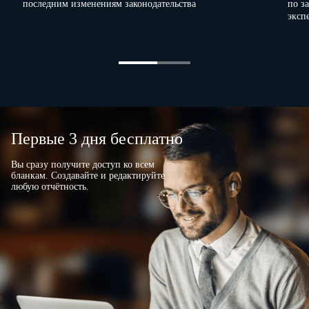
последним изменениям законодательства
по з
эксп
(номер контактного телефона)
1 Предоставление административных данных в соответствии с настоящей формой федерального
субъектам официального статистического учета в целях формирования ими официальной статистич
Первые 3 дня бесплатно
Вы сразу получите доступ ко всем
бланкам. Создавайте и редактируйте
любую отчётность.