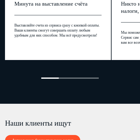
Минута на выставление счёта
Никто н
налоги
Выставляйте счета из сервиса сразу с кнопкой оплаты.
Ваши клиенты смогут совершать оплату любым
Мы поможем,
удобным для них способом. Мы всё предусмотрели!
Сервис сам 
вам все воз
Наши клиенты ищут