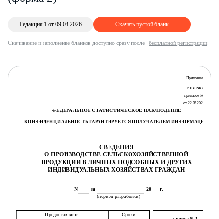
Редакция 1 от 09.08.2026
Скачать пустой бланк
Скачивание и заполнение бланков доступно сразу после
бесплатной регистрации
Приложение N 8
УТВЕРЖДЕНА
приказом Росстата
от 22.07.2025 N 346
ФЕДЕРАЛЬНОЕ СТАТИСТИЧЕСКОЕ НАБЛЮДЕНИЕ
КОНФИДЕНЦИАЛЬНОСТЬ ГАРАНТИРУЕТСЯ ПОЛУЧАТЕЛЕМ ИНФОРМАЦИИ
СВЕДЕНИЯ
О ПРОИЗВОДСТВЕ СЕЛЬСКОХОЗЯЙСТВЕННОЙ
ПРОДУКЦИИ В ЛИЧНЫХ ПОДСОБНЫХ И ДРУГИХ
ИНДИВИДУАЛЬНЫХ ХОЗЯЙСТВАХ ГРАЖДАН
N
за
20
г.
(период разработки)
Предоставляют:
Сроки
Форма N 2