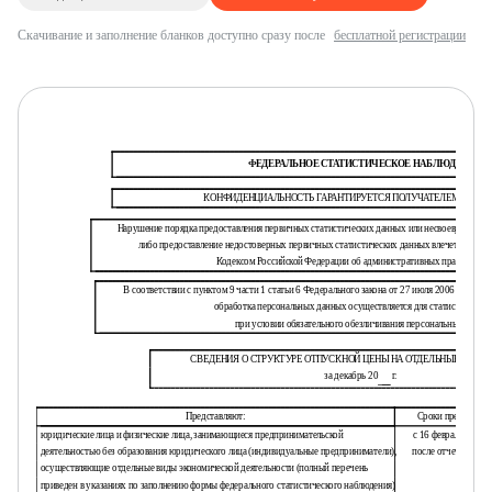
Скачивание и заполнение бланков доступно сразу после
бесплатной регистрации
ФЕДЕРАЛЬНОЕ СТАТИСТИЧЕСКОЕ НАБЛЮДЕНИЕ
КОНФИДЕНЦИАЛЬНОСТЬ ГАРАНТИРУЕТСЯ ПОЛУЧАТЕЛЕМ ИНФО
Нарушение порядка предоставления первичных статистических данных или несвоевременное
либо предоставление недостоверных первичных статистических данных влечет ответст
Кодексом Российской Федерации об административных правонаруш
В соответствии с пунктом 9 части 1 статьи 6 Федерального закона от 27 июля 2006 г. N 15
обработка персональных данных осуществляется для статистических
при условии обязательного обезличивания персональных данны
СВЕДЕНИЯ О СТРУКТУРЕ ОТПУСКНОЙ ЦЕНЫ НА ОТДЕЛЬНЫЕ ВИДЫ
за декабрь 20
г.
Представляют:
Сроки предоставл
юридические лица и физические лица, занимающиеся предпринимательской
с 16 февраля по 30 
деятельностью без образования юридического лица (индивидуальные предприниматели),
после отчетного пе
осуществляющие отдельные виды экономической деятельности (полный перечень
приведен в указаниях по заполнению формы федерального статистического наблюдения)