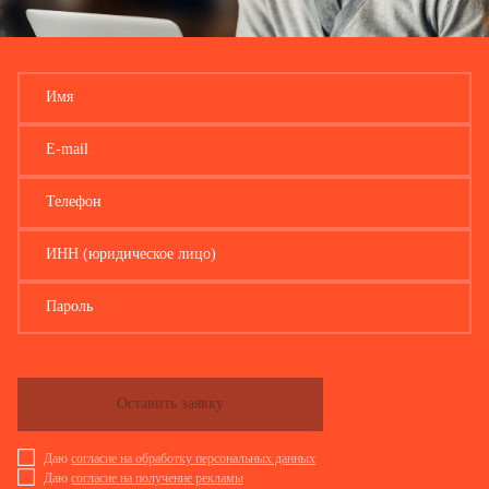
Отпускная цена с НДС, акцизом и другими видами налогов,
включая плату за доставку продукции (товара) покупателям,
осуществляемую перерабатывающим предприятием
27
1 Вводится код товара в соответствии с перечнем обследуемых видов товаров (готовой продукции), приведенным в прило
Имя
2 За IV квартал отчетного года в соответствии с единицами измерения, указанными в графе 3 приложения к форме.
E-mail
Должностное лицо, ответственное за
Телефон
предоставление первичных статистических
данных (лицо, уполномоченное предоставлять
ИНН (юридическое лицо)
первичные статистические данные от имени
юридического лица или от имени физического
лица, занимающегося предпринимательской
Пароль
деятельностью без образования юридического
лица)
(должность)
Оставить заявку
(номер контактного телефона 
Даю
согласие на обработку персональных данных
Даю
согласие на получение рекламы