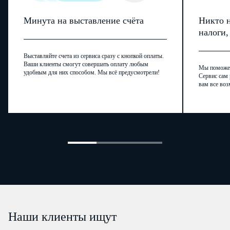
Минута на выставление счёта
Никто н
налоги
Выставляйте счета из сервиса сразу с кнопкой оплаты.
Ваши клиенты смогут совершать оплату любым
Мы поможем,
удобным для них способом. Мы всё предусмотрели!
Сервис сам 
вам все воз
Наши клиенты ищут