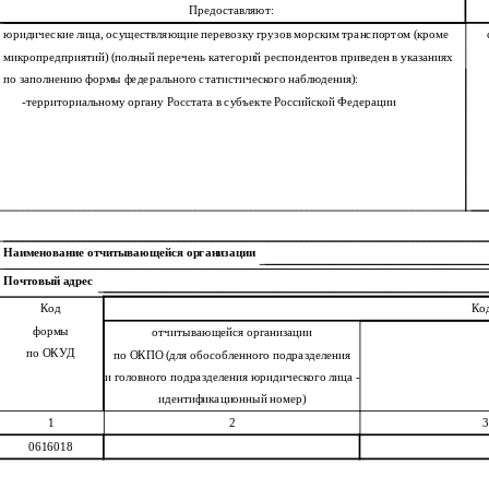
Предоставляют:
юридические лица, осуществляющие перевозку грузов морским транспортом (кроме
микропредприятий) (полный перечень категорий респондентов приведен в указаниях
по заполнению формы федерального статистического наблюдения):
-
территориальному органу Росстата в субъекте Российской Федерации
Наименование отчитывающейся организации
Почтовый адрес
Код
Ко
формы
отчитывающейся организации
по ОКУД
по ОКПО (для обособленного подразделения
и головного подразделения юридического лица -
идентификационный номер)
1
2
3
0616018