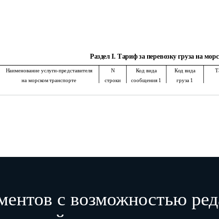
Раздел I. Тариф за перевозку груза на мор
Наименование услуги-представителя
N
Код вида
Код вида
Т
на морском транспорте
строки
сообщения 1
груза 1
в
А
Б
В
Г
1
ментов с возможностью ред