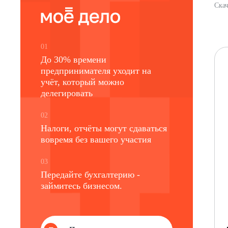
Скач
01
До 30% времени
предпринимателя уходит на
учёт, который можно
делегировать
02
Налоги, отчёты могут сдаваться
вовремя без вашего участия
03
Передайте бухгалтерию -
займитесь бизнесом.