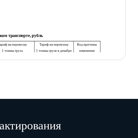
ском транспорте, рубль
ариф на перевозку
Тариф на перевозку
Код причины
1 тонны груза
1 тонны груза в декабре
изменения
 отчетном периоде
предыдущего года
тарифа 1
без НДС
без НДС 2
3
4
5
актирования