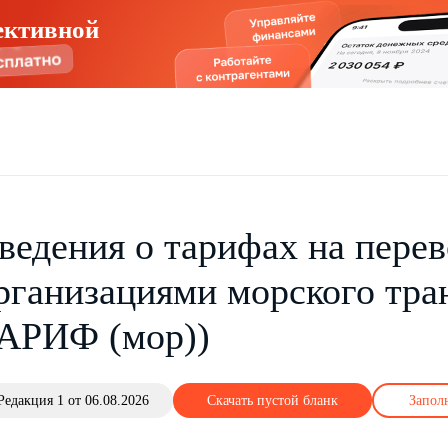
ективной
ведения о тарифах на перев
рганизациями морского тра
АРИФ (мор))
Редакция 1 от 06.08.2026
Скачать пустой бланк
Запол