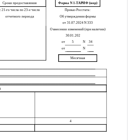
Сроки предоставления
Форма N 1-ТАРИФ (мор)
с 21-го числа по 23-е число
Приказ Росстата:
отчетного периода
Об утверждении формы
от 31.07.2024 N 333
О внесении изменений (при наличии)
30.01.202
от
5
N
34
от
N
Месячная
д
4