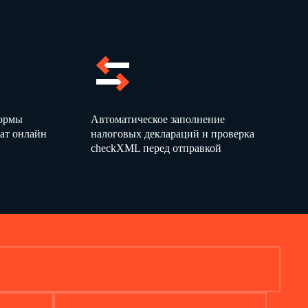
ов без НДС, тысяча рублей 1
формы
Автоматическое заполнение
ода,
За год, предшествующий
За 9 месяцев
ат онлайн
налоговых деклараций и проверка
щего
предыдущему году
предыдущего года
checkXML перед отправкой
году
2
3