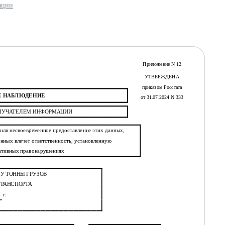
ации
Приложение N 12
УТВЕРЖДЕНА
приказом Росстата
Е НАБЛЮДЕНИЕ
от 31.07.2024 N 333
ОЛУЧАТЕЛЕМ ИНФОРМАЦИИ
или несвоевременное предоставление этих данных,
нных влечет ответственность, установленную
ративных правонарушениях
КУ ТОННЫ ГРУЗОВ
ТРАНСПОРТА
г.