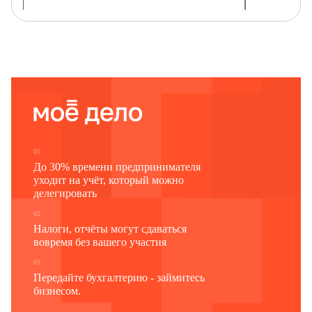
Наименование отчитывающейся организации
Почтовый адрес
Код
Код
формы
отчитывающейся организации
по ОКУД
по ОКПО
1
2
3
0616019
01
До 30% времени предпринимателя
уходит на учёт, который можно
делегировать
02
Налоги, отчёты могут сдаваться
вовремя без вашего участия
03
Передайте бухгалтерию - займитесь
бизнесом.