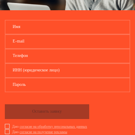
1 Используются Федеральной службой государственной статистики и ее территориальными
федерального статистического наблюдения по конкретным формам федерального статистическог
Имя
уведомлений, квитанций и иных юридически значимых сообщений.
В случае направления формы федерального статистического наблюдения через специального оп
E-mail
через специального оператора связи.
Телефон
ИНН (юридическое лицо)
Пароль
Оставить заявку
Даю
согласие на обработку персональных данных
Даю
согласие на получение рекламы