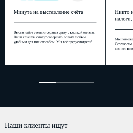
Минута на выставление счёта
Никто н
налоги
Выставляйте счета из сервиса сразу с кнопкой оплаты.
Ваши клиенты смогут совершать оплату любым
Мы поможем,
удобным для них способом. Мы всё предусмотрели!
Сервис сам 
вам все воз
Наши клиенты ищут