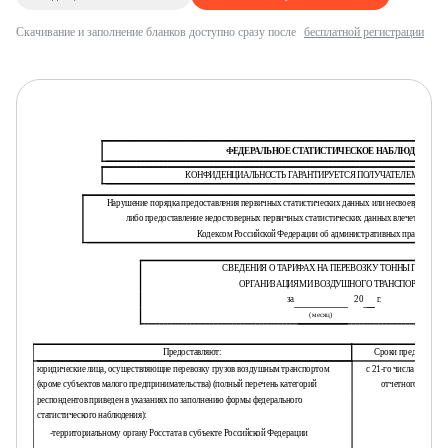
Скачивание и заполнение бланков доступно сразу после
бесплатной регистрации
ФЕДЕРАЛЬНОЕ СТАТИСТИЧЕСКОЕ НАБЛЮДЕНИЕ
КОНФИДЕНЦИАЛЬНОСТЬ ГАРАНТИРУЕТСЯ ПОЛУЧАТЕЛЕМ ИНФО
Нарушение порядка предоставления первичных статистических данных или несвоевременное
либо предоставление недостоверных первичных статистических данных влечет ответст
Кодексом Российской Федерации об административных правонаруш
СВЕДЕНИЯ О ТАРИФАХ НА ПЕРЕВОЗКУ ТОННЫ ГРУЗОВ
ОРГАНИЗАЦИЯМИ ВОЗДУШНОГО ТРАНСПОРТА
за
20
г.
(месяц)
Предоставляют:
Сроки предоставле
юридические лица, осуществляющие перевозку грузов воздушным транспортом
с 21-го числа по 23-е 
(кроме субъектов малого предпринимательства) (полный перечень категорий
отчетного период
респондентов приведен в указаниях по заполнению формы федерального
статистического наблюдения):
-
территориальному органу Росстата в субъекте Российской Федерации