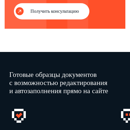
Получить консультацию
Раздел I. Тариф на перевозку гру
Наименование услуги-представителя
N
Код вида
Код типа
на воздушном транспорте
строки
сообщения 1
воздушного
судна 1
А
Б
В
Г
1
Готовые образцы документов
с возможностью редактирования
и автозаполнения прямо на сайте
1 Код выбирается из соответствующего справочника согласно пункту 8 Указаний по заполнению формы.
2 Данные заполняются 1 раз в год в январе.