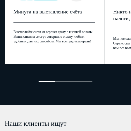
Минута на выставление счёта
Никто н
№
Дата (число,
Сведения о
Работа в районах
Трудовая фу
налоги
п/п
месяц, год)
приеме,
Крайнего Севера/
(должност
приема,
переводе,
работа в
професси
Выставляйте счета из сервиса сразу с кнопкой оплаты.
Ваши клиенты смогут совершать оплату любым
перевода,
увольнении,
местностях,
специально
Мы поможем,
удобным для них способом. Мы всё предусмотрели!
Сервис сам 
увольнения,
начале
приравненных к
квалификац
вам все воз
начала договора
договора ГПХ,
районам Крайнего
конкретный
ГПХ, окончания
окончании
Севера
поручаемой ра
договора ГПХ
договора ГПХ
структурн
подраздел
1
2
3
4
5
Наши клиенты ищут