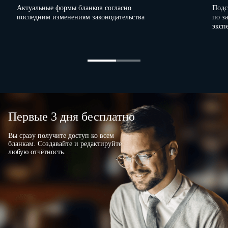
обособленного подразделения/фамилия, имя, отчество (при наличии)
Актуальные формы бланков согласно
Подс
последним изменениям законодательства
индивидуального предпринимателя, физического лица)
по з
эксп
ИНН
КПП
ОКФС
ОКОГУ
ОКПО
Код по ОКВЭД
.
.
Первые 3 дня бесплатно
ОГРН (ОГРНИП)
Вы сразу получите доступ ко всем
бланкам. Создавайте и редактируйте
любую отчётность.
Код категории страхователя
–
физического лица