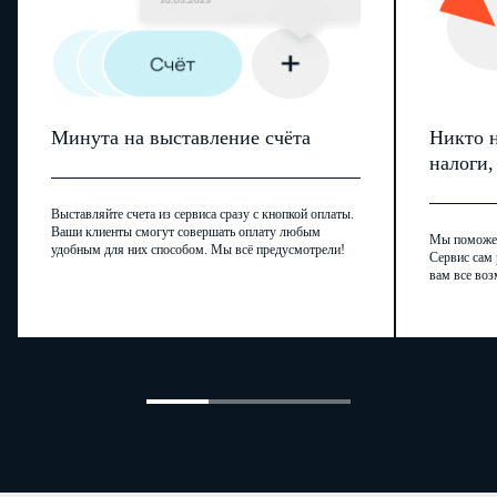
ИНН
КПП
Стр.
Минута на выставление счёта
Никто н
Раздел 2. Сведения о выданных организациям и индивидуальны
налоги
разрешений на добычу объектов животног
Код
Показатели
Зн
Выставляйте счета из сервиса сразу с кнопкой оплаты.
строки
Ваши клиенты смогут совершать оплату любым
Мы поможем,
1
2
удобным для них способом. Мы всё предусмотрели!
Сервис сам 
0 – аннулированные
вам все воз
Признак сведений
001
1 – уточненные, добав
ИНН
010
КПП
020
Наименование организации/фамилия, имя, отчество
030
индивидуального предпринимателя