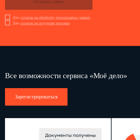
Оставить заявку
Данные об объекте животного мира
Код наименования объекта
120
Даю
согласие на обработку персональных данных
Даю
согласие на получение рекламы
Код пользования объектом
130
Количество
140
Сумма сбора (руб.)
150
Все возможности сервиса «Моё дело»
Достоверность и полноту сведений, указанных на данной стран
(подпись)
Зарегистрироваться