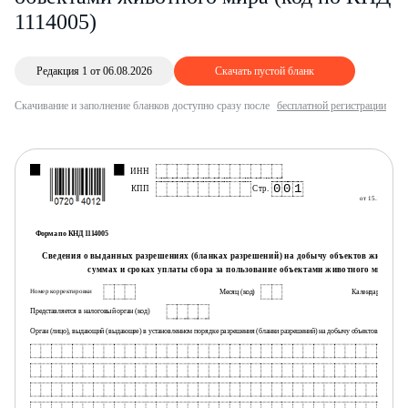
1114005)
Редакция 1 от 06.08.2026
Скачать пустой бланк
Скачивание и заполнение бланков доступно сразу после
бесплатной регистрации
ИНН
П
к прик
0
0
1
КПП
Стр.
от 15.11.2024 
Форма по КНД 1114005
Сведения о выданных разрешениях (бланках разрешений) на добычу объектов животног
суммах и сроках уплаты сбора за пользование объектами животного мира
Месяц (код)
Календарный год
Номер корректировки
Представляется в налоговый орган (код)
Орган (лицо), выдающий (выдающее) в установленном порядке разрешения (бланки разрешений) на добычу объектов животно