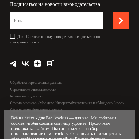
Подписаться на новости законодательства
Даю,
Согласие на получение рекламных рассылок по
электронной почте
Обработка персональных данных
Страхование ответственности
Безопасность данных
Оферта сервисов «Моё дело Интернет-бухгалтерия» и «Моё дело Бюро»
Оферта услуг бухсопровождения
Оферта сервиса «Моё дело Финансы»
Всё на сайте - для Вас,
cookies
— для нас. Мы собираем
cookies, чтобы сделать сайт еще удобнее. Продолжая
Оферта услуг управленческого учёта
пользоваться сайтом, Вы соглашаетесь на сбор
Карта сайта
и использование нами cookies. Ограничить или запретить