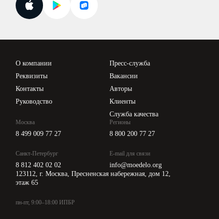
Поиск ответа на вопрос
Новости законодательства
Вебинары ИПБР
Проверка контрагентов
Цены
О компании
Пресс-служба
Api для интеграции
Реквизиты
Вакансии
Контакты
Авторы
Руководство
Клиенты
Служба качества
Москва
Регионы
8 499 009 77 27
8 800 200 77 27
Санкт-Петербург
E-mail для связи
8 812 402 02 02
info@moedelo.org
123112, г. Москва, Пресненская набережная, дом 12,
этаж 65
пн-пт, 9:00–18:00 ИПБР