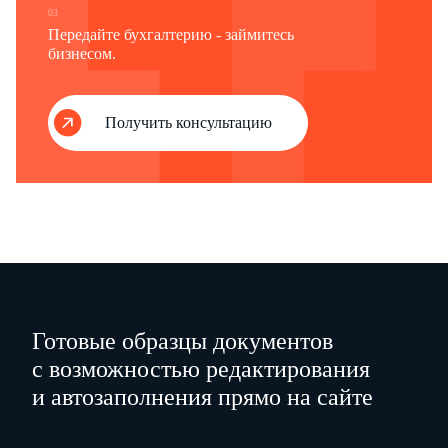
03
Наименование и реквизиты документа, подтверждающего полномочия
Передайте бухгалтерию - займитесь
представителя
бизнесом.
Фамилия, имя, отчество1
По
1 Отчество указывается при наличии (относится ко всем страницам документа).
Получить консультацию
Готовые образцы документов
с возможностью редактирования
и автозаполнения прямо на сайте