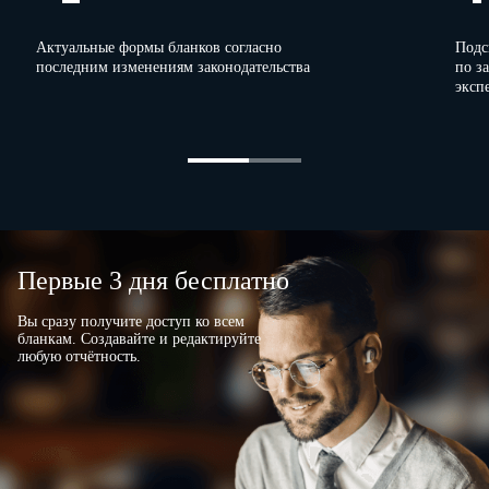
месторождения
участка месторождения:
Актуальные формы бланков согласно
Подс
лицензия типа МП
02
последним изменениям законодательства
по з
эксп
лицензия типа МЭ
03
лицензия типа MP
04
Технологическая схема
разработки:
месторождения
05
участка месторождения
06
Проект округа горно-санитарной
охраны:
месторождения
07
Первые 3 дня бесплатно
участка месторождения
08
Программа ведения мониторинга
09
Вы сразу получите доступ ко всем
бланкам. Создавайте и редактируйте
любую отчётность.
Раздел 3. Сведения о водоносных горизонтах на 