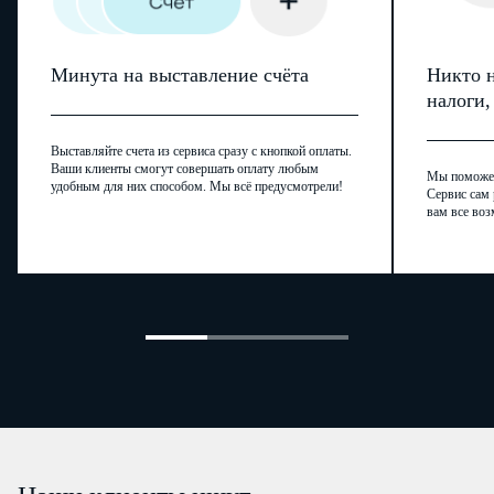
21
22
Минута на выставление счёта
Никто н
Раздел 7. Сведения о документах, регламентирую
налоги
минеральной воды
N
Выставляйте счета из сервиса сразу с кнопкой оплаты.
Дата выдачи
Номе
стро-
Ваши клиенты смогут совершать оплату любым
Мы поможем,
Наименование документа
удобным для них способом. Мы всё предусмотрели!
ки
по
по
по
по
Сервис сам 
вам все воз
строке 10
строке 11
строке 12
строке 10
с
1
2
3
4
5
6
Специальное медицинское
(бальнеологическое)
заключение
23
Технические условия
24
Свидетельство о
государственной
регистрации
25
Должностное лицо, ответственное за
предоставление статистической информации