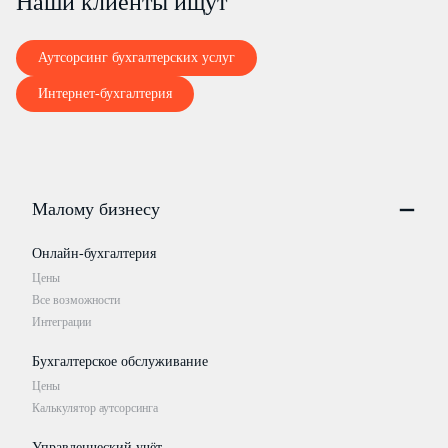
Наши клиенты ищут
(лицо, уполномоченное предоставлять
статистическую информацию от имени
юридического лица)
Аутсорсинг бухгалтерских услуг
(должность)
E-mail:
Интернет-бухгалтерия
(номер контактного телефона)
Малому бизнесу
Онлайн-бухгалтерия
Цены
Все возможности
Интеграции
Бухгалтерское обслуживание
Цены
Калькулятор аутсорсинга
Управленческий учёт