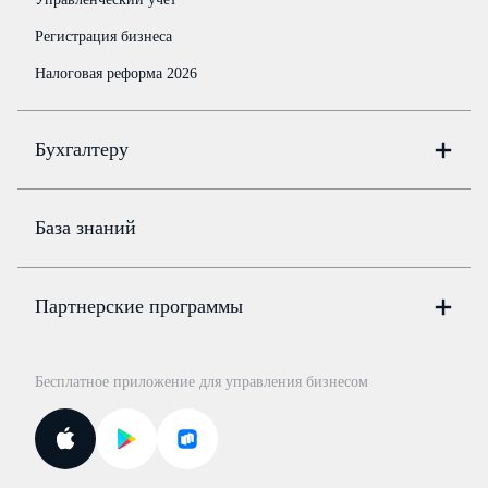
Регистрация бизнеса
Налоговая реформа 2026
Бухгалтеру
Онлайн-бухгалтерия
Цены
База знаний
Бюро
Цены
Партнерские программы
Консультации по учёту и налогам
Правовая база
Для официальных представителей
База бланков
Бесплатное приложение для управления бизнесом
Курсы повышения квалификации
Для самозанятых
Госпроверки
Поиск ответа на вопрос
Новости законодательства
Вебинары ИПБР