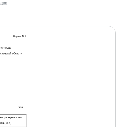
ации
Форма N 2
 по труду
осковской области
чел.
ве граждан в счет
ты (чел.)