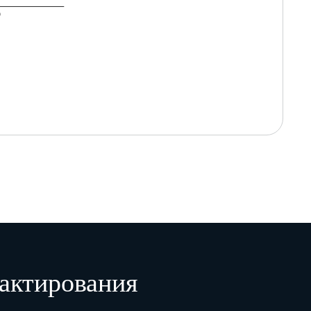
)
актирования