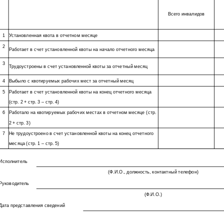
Всего инвалидов
1
Установленная квота в отчетном месяце
2
Работает в счет установленной квоты на начало отчетного месяца
3
Трудоустроены в счет установленной квоты за отчетный месяц
4
Выбыло с квотируемых рабочих мест за отчетный месяц
5
Работает в счет установленной квоты на конец отчетного месяца
(стр. 2 + стр. 3 – стр. 4)
6
Работало на квотируемых рабочих местах в отчетном месяце (стр.
2 + стр. 3)
7
Не трудоустроено в счет установленной квоты на конец отчетного
месяца (стр. 1 – стр. 5)
Исполнитель
(Ф.И.О., должность, контактный телефон)
Руководитель
(Ф.И.О.)
Дата представления сведений