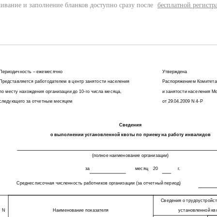
ивание и заполнение бланков доступно сразу после
бесплатной регистр
Периодичность – ежемесячно
Утверждена
Представляется работодателем в центр занятости населения
Распоряжением Комитета
по месту нахождения организации до 10-го числа месяца,
и занятости населения М
следующего за отчетным месяцем
от 29.04.2009 N 4-Р
Сведения
о выполнении установленной квоты по приему на работу инвалидов
(полное наименование организации)
за
месяц
20
г.
Среднесписочная численность работников организации (за отчетный период)
Сведения о трудоустройст
N
Наименование показателя
установленной кво