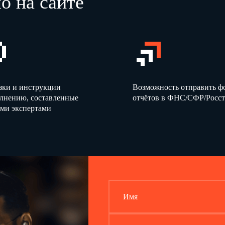
о на сайте
зки и инструкции
Возможность отправить 
олнению, составленные
отчётов в ФНС/СФР/Росст
ми экспертами
Имя