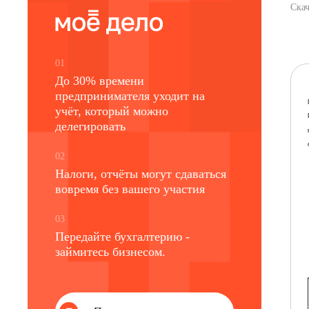
Скач
01
До 30% времени
предпринимателя уходит на
учёт, который можно
делегировать
02
Налоги, отчёты могут сдаваться
вовремя без вашего участия
03
Передайте бухгалтерию -
займитесь бизнесом.