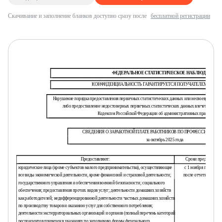
Скачивание и заполнение бланков доступно сразу после
бесплатной регистрации
ФЕДЕРАЛЬНОЕ СТАТИСТИЧЕСКОЕ НАБЛЮДЕНИЕ
КОНФИДЕНЦИАЛЬНОСТЬ ГАРАНТИРУЕТСЯ ПОЛУЧАТЕЛЕМ ИНФО
Нарушение порядка предоставления первичных статистических данных или несвоевременное
либо предоставление недостоверных первичных статистических данных влечет ответст
Кодексом Российской Федерации об административных правонаруш
СВЕДЕНИЯ О ЗАРАБОТНОЙ ПЛАТЕ РАБОТНИКОВ ПО ПРОФЕССИЯМ И 
за октябрь 2025 года
Предоставляют:
Сроки предоставле
юридические лица (кроме субъектов малого предпринимательства), осуществляющие
с 1 ноября по 28 ноя
все виды экономической деятельности, кроме финансовой и страховой деятельности;
после отчетного пер
государственного управления и обеспечения военной безопасности; социального
обеспечения; предоставления прочих видов услуг; деятельности домашних хозяйств
как работодателей; недифференцированной деятельности частных домашних хозяйств
по производству товаров и оказанию услуг для собственного потребления;
деятельности экстерриториальных организаций и органов (полный перечень категорий
респондентов приведен в указаниях по заполнению формы федерального