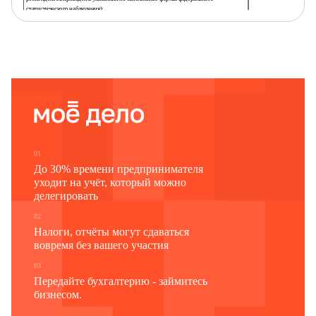
статистического наблюдения):
-
территориальному органу Росстата в субъекте Российской Федерации
Наименование отчитывающейся организации
Почтовый адрес
Код
Код
отчитывающейся организации по ОКПО
формы
(для обособленного подразделения и головного
по ОКУД
подразделения юридического лица –
идентификационный номер)
1
2
3
0606007
01
До 30% времени предпринимателя
уходит на учёт, который можно
делегировать
02
Налоги, отчёты могут сдаваться
вовремя без вашего участия
03
Передайте бухгалтерию - займитесь
бизнесом.