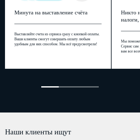
Минута на выставление счёта
Никто н
налоги
Выставляйте счета из сервиса сразу с кнопкой оплаты.
Ваши клиенты смогут совершать оплату любым
Мы поможем,
удобным для них способом. Мы всё предусмотрели!
Сервис сам 
вам все воз
Наши клиенты ищут