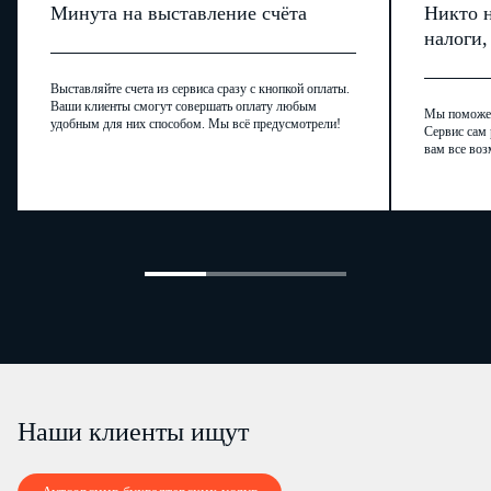
Минута на выставление счёта
Никто н
налоги
Выставляйте счета из сервиса сразу с кнопкой оплаты.
Ваши клиенты смогут совершать оплату любым
Мы поможем,
удобным для них способом. Мы всё предусмотрели!
Сервис сам 
вам все воз
Наши клиенты ищут