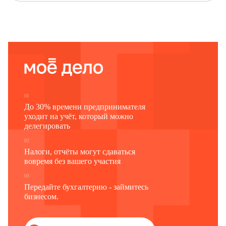
Росавиация:
на 10-й день
-
Росстату
после отчетного пе
Наименование отчитывающейся организации
Почтовый адрес
Код
Код
формы
отчитывающейся организации
по ОКУД
по ОКПО
1
2
3
0615103
01
До 30% времени предпринимателя
уходит на учёт, который можно
делегировать
02
Налоги, отчёты могут сдаваться
вовремя без вашего участия
03
Передайте бухгалтерию - займитесь
бизнесом.