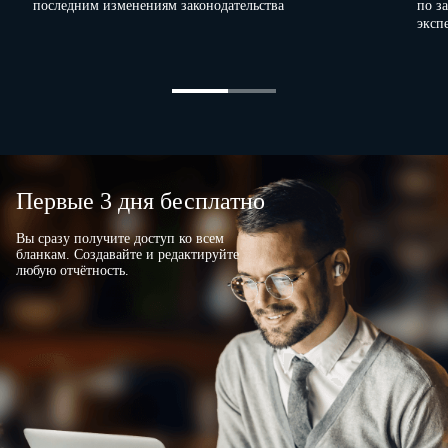
последним изменениям законодательства
по з
Должностное лицо, ответственное за
эксп
предоставление статистической информации
(лицо, уполномоченное предоставлять
статистическую информацию от имени
юридического лица)
(должность)
E
(номер контактного телефона)
Первые 3 дня бесплатно
Вы сразу получите доступ ко всем
бланкам. Создавайте и редактируйте
любую отчётность.