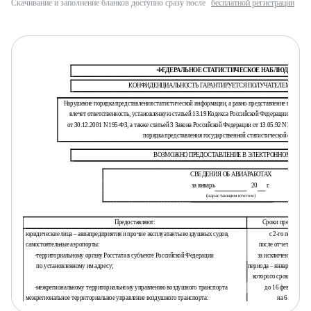
Скачивание и заполнение бланков доступно сразу после
бесплатной регистрации
ФЕДЕРАЛЬНОЕ СТАТИСТИЧЕСКОЕ НАБЛЮДЕНИЕ
КОНФИДЕНЦИАЛЬНОСТЬ ГАРАНТИРУЕТСЯ ПОЛУЧАТЕЛЕМ ИНФО
Нарушение порядка представления статистической информации, а равно представление недосто
влечет ответственность, установленную статьей 13.19 Кодекса Российской Федерации об ад
от 30.12.2001 N 195-ФЗ, а также статьей 3 Закона Российской Федерации от 13.05.92 N 2761-1 
порядка представления государственной статистической отчетнос
ВОЗМОЖНО ПРЕДОСТАВЛЕНИЕ В ЭЛЕКТРОННОМ ВИДЕ
СВЕДЕНИЯ ОБ АВИАРАБОТАХ
за январь
20
г.
(нарастающим итогом)
Предоставляют:
Сроки предоставле
юридические лица – авиапредприятия и прочие эксплуатанты воздушных судов,
с 2-го по 3-й ден
самостоятельные аэропорты:
после отчетного пер
-
территориальному органу Росстата в субъекте Российской Федерации
за исключением отче
по установленному им адресу;
периода – январь 2026 го
которого срок предост
-
межрегиональному территориальному управлению воздушного транспорта
до 16 февраля 2026
межрегиональное территориальное управление воздушного транспорта:
на 6-й день
-
Росавиации
после отчетного пе