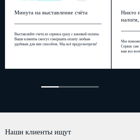
Минута на выставление счёта
Никто н
налоги
Выставляйте счета из сервиса сразу с кнопкой оплаты.
Ваши клиенты смогут совершать оплату любым
Мы поможем,
удобным для них способом. Мы всё предусмотрели!
Сервис сам 
вам все воз
Наши клиенты ищут