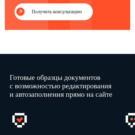
(должность)
Получить консультацию
№
Фамилия,
Воинское
Год
п/п
имя, отчество
звание
рождения
1
2
3
4
1
Иванов Сергей Петрович
рядовой
1993
...
...
...
...
Готовые образцы документов
с возможностью редактирования
и автозаполнения прямо на сайте
Руководитель организации
Генеральный директор
(должность)