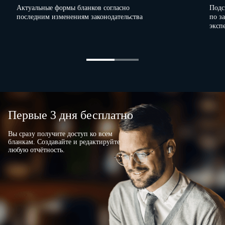
Актуальные формы бланков согласно
Подс
последним изменениям законодательства
по з
Примечание.
В графе 7 указывается дата вручения
эксп
гражданину листка сообщения либо причина, по которой
вручить листок сообщения гражданину не представилось
возможным.
Первые 3 дня бесплатно
Вы сразу получите доступ ко всем
бланкам. Создавайте и редактируйте
любую отчётность.