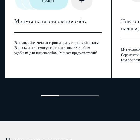
Минута на выставление счёта
Никто н
налоги
Выставляйте счета из сервиса сразу с кнопкой оплаты.
Ваши клиенты смогут совершать оплату любым
Мы поможем,
удобным для них способом. Мы всё предусмотрели!
Сервис сам 
вам все воз