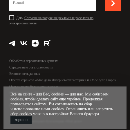
Даю,
Согласие на получение рекламных рассылок по
электронной почте
Обработка персональных данных
Страхование ответственности
Безопасность данных
Оферта сервисов «Моё дело Интернет-бухгалтерия» и «Моё дело Бюро»
Оферта услуг бухсопровождения
Оферта сервиса «Моё дело Финансы»
Всё на сайте - для Вас,
cookies
— для нас. Мы собираем
cookies, чтобы сделать сайт еще удобнее. Продолжая
Оферта услуг управленческого учёта
пользоваться сайтом, Вы соглашаетесь на сбор
Карта сайта
и использование нами cookies. Ограничить или запретить
сбор cookies можно в настройках Вашего браузера.
хорошо
© 2009—2026, интернет-бухгалтерия «Моё дело»