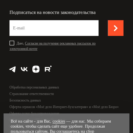
Подписаться на новости законодательства
Даю,
Согласие на получение рекламных рассылок по
электронной почте
Обработка персональных данных
Страхование ответственности
Безопасность данных
Оферта сервисов «Моё дело Интернет-бухгалтерия» и «Моё дело Бюро»
Оферта услуг бухсопровождения
Оферта сервиса «Моё дело Финансы»
Всё на сайте - для Вас,
cookies
— для нас. Мы собираем
cookies, чтобы сделать сайт еще удобнее. Продолжая
Оферта услуг управленческого учёта
пользоваться сайтом, Вы соглашаетесь на сбор