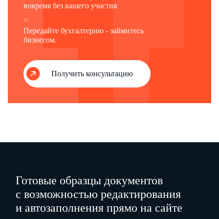
должностей
работающих
работающих
граждан,
вовремя без вашего участия
граждан,
пребывающи
03
пребывающих
в запасе
Передайте бухгалтерию - займитесь
в запасе
бизнесом.
…
…
…
Руководители
…
…
…
Специалисты
Получить консультацию
…
…
…
Служащие
…
…
…
Рабочие
из них
…
…
…
водители
…
…
…
Всего
"
"
г.
…
…
…
…
Готовые образцы документов
(должность)
с возможностью редактирования
и автозаполнения прямо на сайте