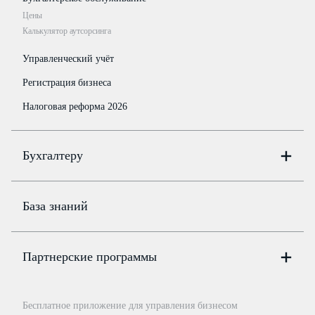
Цены
Калькулятор аутсорсинга
Управленческий учёт
Регистрация бизнеса
Налоговая реформа 2026
Бухгалтеру
Онлайн-бухгалтерия
Цены
База знаний
Бюро
Цены
Партнерские программы
Консультации по учёту и налогам
Правовая база
Для официальных представителей
База бланков
Бесплатное приложение для управления бизнесом
Курсы повышения квалификации
Для самозанятых