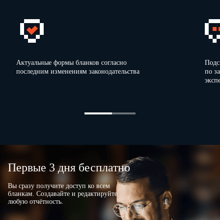
Актуальные формы бланков согласно
Подс
последним изменениям законодательства
по з
эксп
Первые 3 дня бесплатно
Вы сразу получите доступ ко всем
бланкам. Создавайте и редактируйте
любую отчётность.