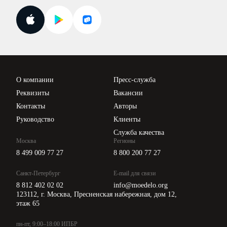
Госпроверки
Поиск ответа на вопрос
Новости законодательства
Вебинары ИПБР
Проверка контрагентов
Цены
О компании
Пресс-служба
Api для интеграции
Реквизиты
Вакансии
Контакты
Авторы
Руководство
Клиенты
Служба качества
Москва
Регионы
8 499 009 77 27
8 800 200 77 27
Санкт-Петербург
E-mail для связи
8 812 402 02 02
info@moedelo.org
123112, г. Москва, Пресненская набережная, дом 12,
этаж 65
пн-пт, 9:00–18:00 ИПБР