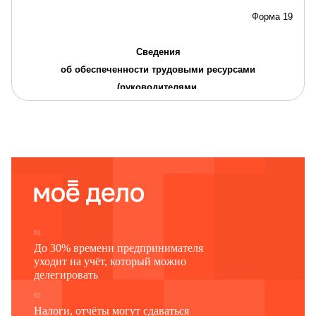
Форма 19
Сведения
об обеспеченности трудовыми ресурсами
(руководителями,
специалистами, квалифицированными рабочими и
служащими)
из
числа граждан, пребывающих в запасе, на период
мобилизации и на военное время в
…
(наименование организации)
по
"
20
г.
…
…
…
состоянию
01
До 30% времени предпринимателя
на "
уходит на учёт, который можно
делегировать
02
Наименование
Всего
Из числа
Забронирова
Налоги, отчёты могут сдаваться