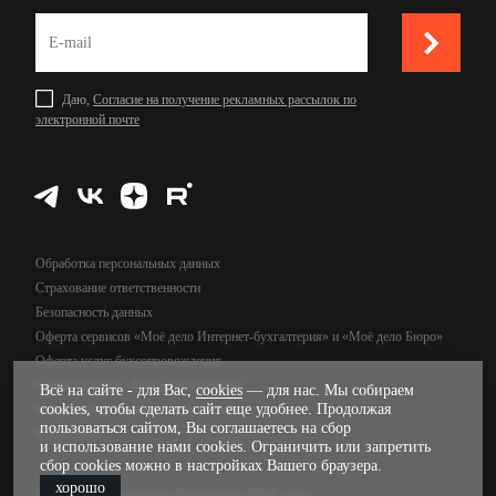
Даю,
Согласие на получение рекламных рассылок по
электронной почте
Обработка персональных данных
Страхование ответственности
Безопасность данных
Оферта сервисов «Моё дело Интернет-бухгалтерия» и «Моё дело Бюро»
Оферта услуг бухсопровождения
Оферта сервиса «Моё дело Финансы»
Всё на сайте - для Вас,
cookies
— для нас. Мы собираем
cookies, чтобы сделать сайт еще удобнее. Продолжая
Оферта услуг управленческого учёта
пользоваться сайтом, Вы соглашаетесь на сбор
Карта сайта
и использование нами cookies. Ограничить или запретить
сбор cookies можно в настройках Вашего браузера.
хорошо
© 2009—2026, интернет-бухгалтерия «Моё дело»