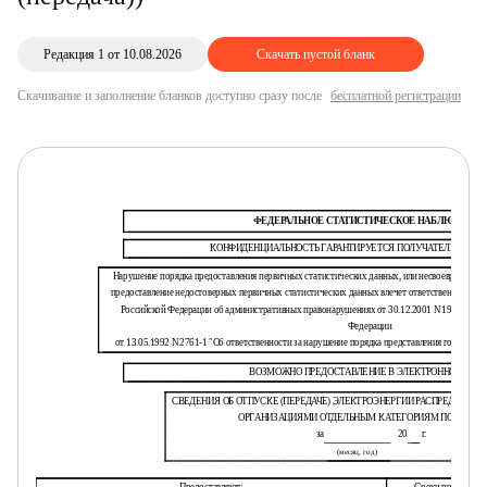
Редакция 1 от 10.08.2026
Скачать пустой бланк
Скачивание и заполнение бланков доступно сразу после
бесплатной регистрации
ФЕДЕРАЛЬНОЕ СТАТИСТИЧЕСКОЕ НАБЛЮДЕНИЕ
КОНФИДЕНЦИАЛЬНОСТЬ ГАРАНТИРУЕТСЯ ПОЛУЧАТЕЛЕМ ИН
Нарушение порядка предоставления первичных статистических данных, или несвоевременное
предоставление недостоверных первичных статистических данных влечет ответственность, ус
Российской Федерации об административных правонарушениях от 30.12.2001 N 195-ФЗ, а та
Федерации
от 13.05.1992 N 2761-1 "Об ответственности за нарушение порядка представления государст
ВОЗМОЖНО ПРЕДОСТАВЛЕНИЕ В ЭЛЕКТРОННОМ ВИД
СВЕДЕНИЯ ОБ ОТПУСКЕ (ПЕРЕДАЧЕ) ЭЛЕКТРОЭНЕРГИИ РАСПРЕДЕЛИ
ОРГАНИЗАЦИЯМИ ОТДЕЛЬНЫМ КАТЕГОРИЯМ ПОТРЕБИТ
за
20
г.
(месяц, год)