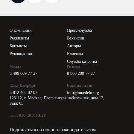
Новости законодательства
тарифу, в том числе:
Вебинары ИПБР
по одноставочному тарифу
по двухставочному тарифу, в том числе:
Проверка контрагентов
мощность
Цены
О компании
Пресс-служба
компенсация потерь
Api для интеграции
Реквизиты
Вакансии
Контакты
Авторы
Должностное лицо, ответственное за
предоставление первичных статистических
Руководство
Клиенты
данных (лицо, уполномоченное
Служба качества
предоставлять первичные статистические
Москва
Регионы
данные от имени юридического лица)
8 499 009 77 27
8 800 200 77 27
(должность)
Санкт-Петербург
E-mail для связи
(номер контактного телефона)
8 812 402 02 02
info@moedelo.org
123112, г. Москва, Пресненская набережная, дом 12,
этаж 65
пн-пт, 9:00–18:00 ИПБР
Подписаться на новости законодательства