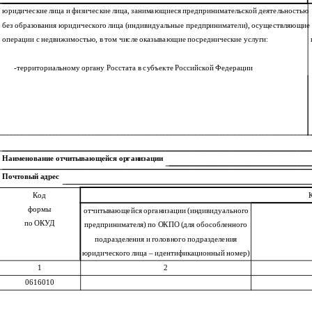
юридические лица и физические лица, занимающиеся предпринимательской деятельностью
без образования юридического лица (индивидуальные предприниматели), осуществляющие
операции с недвижимостью, в том числе оказывающие посреднические услуги:
-
территориальному органу Росстата в субъекте Российской Федерации
Наименование отчитывающейся организации
Почтовый адрес
Код
формы
отчитывающейся организации (индивидуального
по ОКУД
предпринимателя) по ОКПО (для обособленного
подразделения и головного подразделения
юридического лица – идентификационный номер)
1
2
0616010