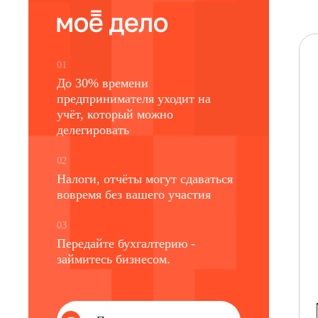
01
До 30% времени
предпринимателя уходит на
учёт, который можно
делегировать
02
Налоги, отчёты могут сдаваться
вовремя без вашего участия
03
Передайте бухгалтерию -
займитесь бизнесом.