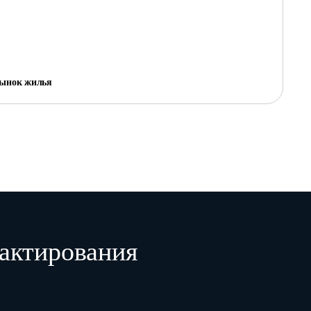
рынок жилья
Количество
проданной
Код
Код места
Средняя цена
общей
причины
расположения
1 квадратного метра
площади за
изменения
 1
жилья 1
общей площади, руб.
отчетный
цены
квартал,
м2
3
4
5
6
актирования