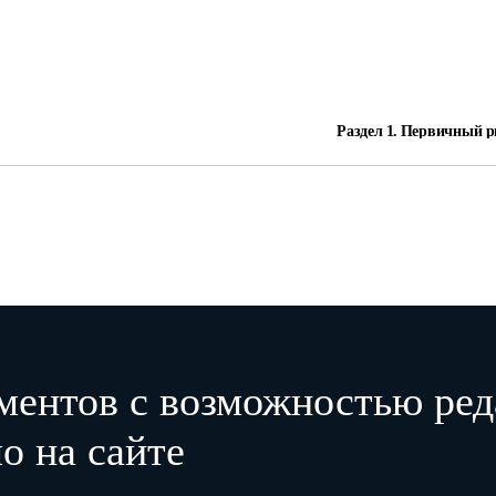
Раздел 1. Первичный 
Код
Наименование
Код типа
N строки
распределения
типа дома
квартир 1
по числу комнат
А
Б
1
2
Крупнопанельные и крупноблочные дома
1
1
1
ментов с возможностью ред
1
1
о на сайте
Кирпичные дома
2
2
2