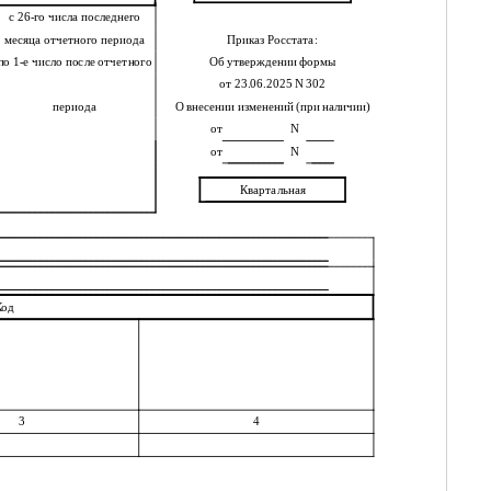
с 26-го числа последнего
месяца отчетного периода
Приказ Росстата:
по 1-е число после отчетного
Об утверждении формы
от 23.06.2025 N 302
периода
О внесении изменений (при наличии)
от
N
от
N
Квартальная
Код
3
4