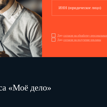
ИНН (юридическое лицо)
Раздел 2. Вторичный 
Даю
согласие на обработку персональны
Даю
согласие на получение рекламы
Код
Наименование
Код типа
N строки
распределения
типа дома
квартир 1
по числу комнат
А
Б
1
2
Крупнопанельные
и крупноблочные дома
6
6
са «Моё дело»
6
6
6
Кирпичные дома
7