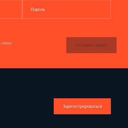
Пароль
рынок жилья
х данных
Оставить заявку
Количество
проданной
Код
Код места
Средняя цена
общей
причины
расположения
1 квадратного метра
площади за
изменения
 1
жилья 1
общей площади, руб.
отчетный
цены
квартал,
м2
3
4
5
6
Зарегистрироваться