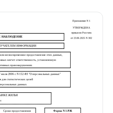
Приложение N 1
УТВЕРЖДЕНА
приказом Росстата
Е НАБЛЮДЕНИЕ
от 23.06.2025 N 302
ОЛУЧАТЕЛЕМ ИНФОРМАЦИИ
или несвоевременное предоставление этих данных,
нных влечет ответственность, установленную
ративных правонарушениях
27 июля 2006 г. N 152-ФЗ "О персональных данных"
 для статистических целей
 персональных данных
РЫНКЕ ЖИЛЬЯ
г.
Форма N 1-РЖ
Сроки предоставления