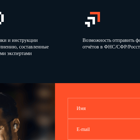
2
2
Монолитные, в том числе монолитно-
3
кирпичные дома
3
3
зки и инструкции
Возможность отправить 
3
олнению, составленные
отчётов в ФНС/СФР/Росст
3
ми экспертами
Деревянные каркасные малоэтажные
4
дома
4
4
4
4
Блочные малоэтажные дома
5
с железобетонным каркасом
Имя
5
5
5
E-mail
5