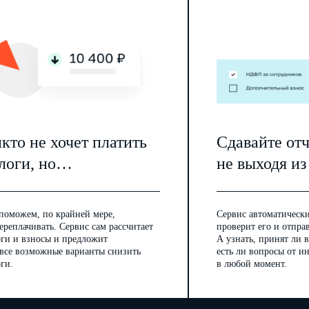
7
7
7
7
Монолитные, в том числе монолитно-
кирпичные дома
8
8
8
8
кто не хочет платить
Сдавайте от
8
Деревянные каркасные малоэтажные
логи, но…
не выходя из
дома
9
9
9
9
поможем, по крайней мере,
Сервис автоматически
9
ереплачивать. Сервис сам рассчитает
проверит его и отпра
оги и взносы и предложит
А узнать, принят ли в
Блочные малоэтажные дома
 все возможные варианты снизить
есть ли вопросы от 
с железобетонным каркасом
10
ги.
в любой момент.
10
10
10