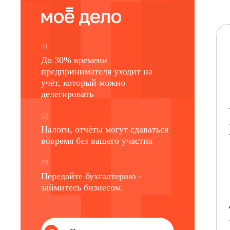
01
До 30% времени
предпринимателя уходит на
учёт, который можно
делегировать
02
Налоги, отчёты могут сдаваться
вовремя без вашего участия
03
Передайте бухгалтерию -
займитесь бизнесом.