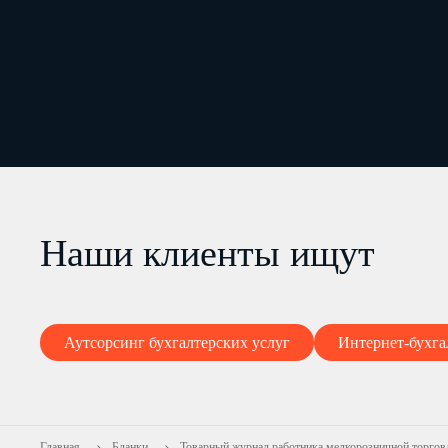
Наши клиенты ищут
Аутсорсинг бухгалтерских услуг
Интернет-бухга
Главная
Бланки
Товарный журнал работника мелкорозничной торго