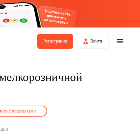
Регистрация
Войти
 мелкорозничной
нить с подсказками
ации