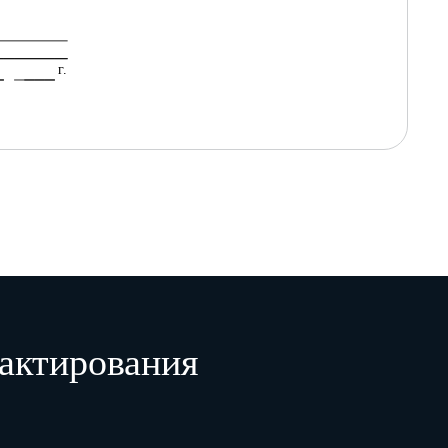
г.
актирования
произвел
милия, и., о.
8