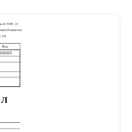
ма № ТОРГ- 23
ением Госкомстата
№ 132
Код
330223
 Л