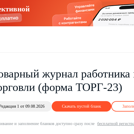
ективной
оварный журнал работника
орговли (форма ТОРГ-23)
Редакция 1 от 09.08.2026
Скачать пустой бланк
Запол
ивание и заполнение бланков доступно сразу после
бесплатной регистр