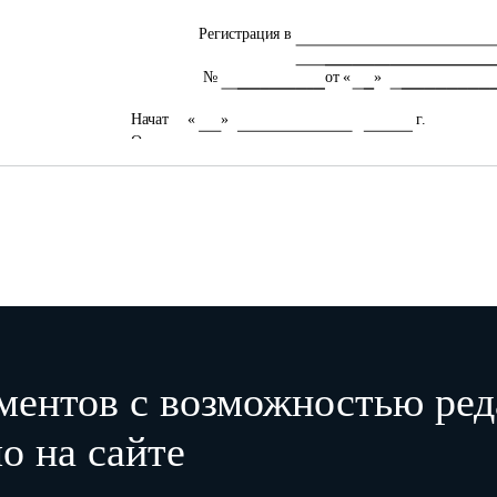
Регистрация в
№
от «
»
Начат
«
»
г.
Окончен
«
»
г.
Сумма товара по розничным
ментов с возможностью ред
Номер
Запись 
ценам, руб. коп.
Дата
доку-
Содержание записи
под-
мента
приход
расход
остаток
фа
о на сайте
пись
1
2
3
4
5
6
7