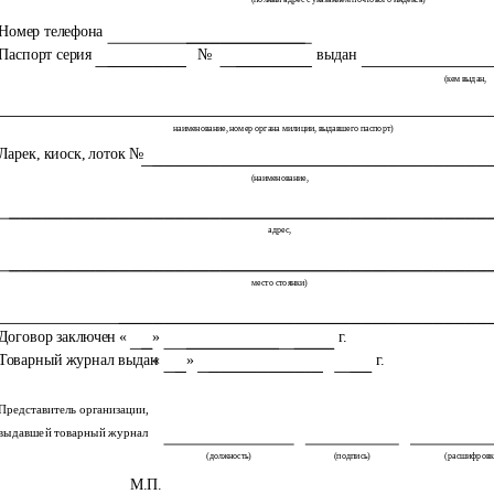
Номер телефона
Паспорт серия
№
выдан
(кем выдан,
наименование, номер органа милиции, выдавшего паспорт)
Ларек, киоск, лоток №
(наименование,
адрес,
место стоянки)
Договор заключен
«
»
г.
Товарный журнал выдан
«
»
г.
Представитель организации,
выдавшей товарный журнал
(должность)
(подпись)
(расшифровк
М.П.