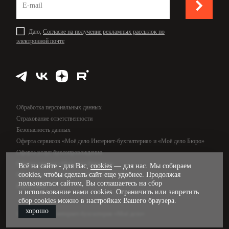
Даю,
Согласие на получение рекламных рассылок по
электронной почте
Обработка персональных данных
Страхование ответственности
Безопасность данных
Оферта сервисов «Моё дело Интернет-бухгалтерия» и «Моё дело Бюро»
Оферта услуг бухсопровождения
Оферта сервиса «Моё дело Финансы»
Всё на сайте - для Вас,
cookies
— для нас. Мы собираем
cookies, чтобы сделать сайт еще удобнее. Продолжая
Оферта услуг управленческого учёта
пользоваться сайтом, Вы соглашаетесь на сбор
Карта сайта
и использование нами cookies. Ограничить или запретить
сбор cookies можно в настройках Вашего браузера.
хорошо
© 2009—2026, интернет-бухгалтерия «Моё дело»