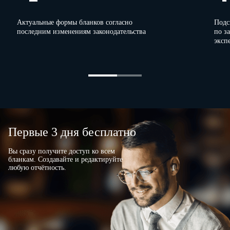
Актуальные формы бланков согласно
Подс
последним изменениям законодательства
по з
эксп
Первые 3 дня бесплатно
Вы сразу получите доступ ко всем
бланкам. Создавайте и редактируйте
любую отчётность.