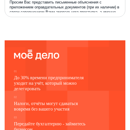
Просим Вас представить письменные объяснения с
приложением оправдательных документов (при их наличии) в
связи с
овершением
Вами аморального проступка
,
а именно
–
употреблением нецензурных выражений в присутствии
учащихся на занятии 17 февраля 2026 г.
Объяснения следует представить в
в срок до
отдел кадров
19 февраля 2026 г. включительно
(в течение двух рабочих
.
дней со дня получения данного требования)
_________________________
Генеральный директор
А.И.
Петров
01
До 30% времени предпринимателя
Требование получено:
уходит на учёт, который можно
делегировать
________________
17.02.2026
Н.В. Павлов
02
Налоги, отчёты могут сдаваться
вовремя без вашего участия
03
Передайте бухгалтерию - займитесь
бизнесом.