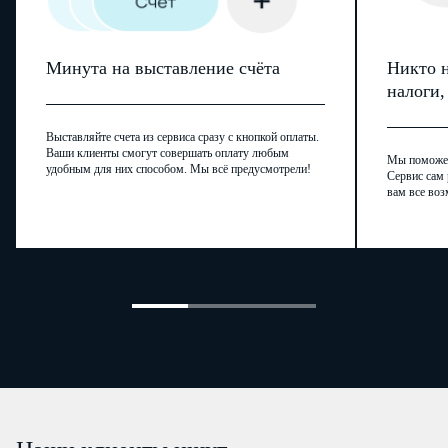
Минута на выставление счёта
Никто н
налоги
Выставляйте счета из сервиса сразу с кнопкой оплаты.
Ваши клиенты смогут совершать оплату любым
Мы поможем,
удобным для них способом. Мы всё предусмотрели!
Сервис сам 
вам все воз