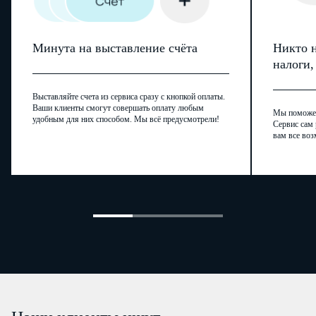
Минута на выставление счёта
Никто н
налоги
Выставляйте счета из сервиса сразу с кнопкой оплаты.
Ваши клиенты смогут совершать оплату любым
Мы поможем,
удобным для них способом. Мы всё предусмотрели!
Сервис сам 
вам все воз