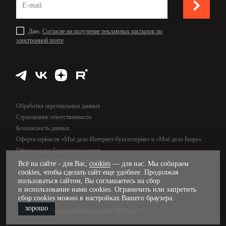
Даю,
Согласие на получение рекламных рассылок по
электронной почте
Обработка персональных данных
Страхование ответственности
Безопасность данных
Оферта сервисов «Моё дело Интернет-бухгалтерия» и «Моё дело Бюро»
Оферта услуг бухсопровождения
Оферта сервиса «Моё дело Финансы»
Всё на сайте - для Вас,
cookies
— для нас. Мы собираем
cookies, чтобы сделать сайт еще удобнее. Продолжая
Оферта услуг управленческого учёта
пользоваться сайтом, Вы соглашаетесь на сбор
Карта сайта
и использование нами cookies. Ограничить или запретить
сбор cookies можно в настройках Вашего браузера.
хорошо
© 2009—2026, интернет-бухгалтерия «Моё дело»