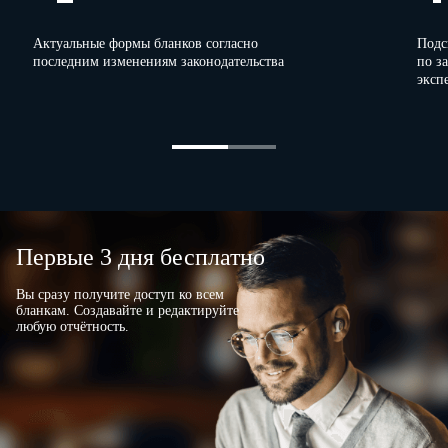
Актуальные формы бланков согласно
Подс
последним изменениям законодательства
по з
эксп
Первые 3 дня бесплатно
Вы сразу получите доступ ко всем
бланкам. Создавайте и редактируйте
любую отчётность.