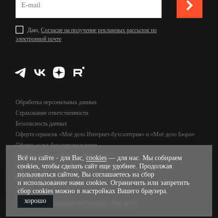
Даю,
Согласие на получение рекламных рассылок по
электронной почте
Обработка персональных данных
Страхование ответственности
Безопасность данных
Оферта сервисов «Моё дело Интернет-бухгалтерия» и «Моё дело Бюро»
Оферта услуг бухсопровождения
Оферта сервиса «Моё дело Финансы»
Всё на сайте - для Вас,
cookies
— для нас. Мы собираем
cookies, чтобы сделать сайт еще удобнее. Продолжая
Оферта услуг управленческого учёта
пользоваться сайтом, Вы соглашаетесь на сбор
Карта сайта
и использование нами cookies. Ограничить или запретить
сбор cookies можно в настройках Вашего браузера.
хорошо
© 2009—2026, интернет-бухгалтерия «Моё дело»