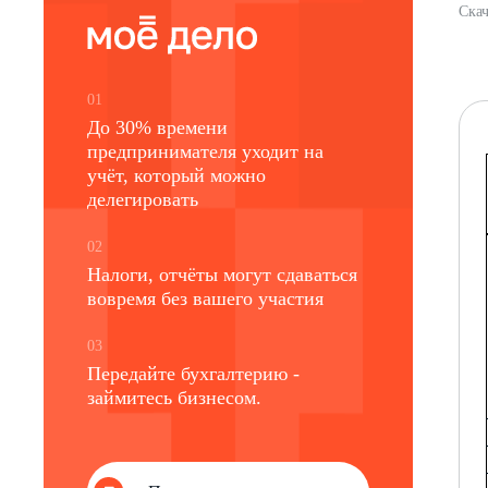
Скач
01
До 30% времени
предпринимателя уходит на
учёт, который можно
делегировать
02
Налоги, отчёты могут сдаваться
вовремя без вашего участия
03
Передайте бухгалтерию -
займитесь бизнесом.