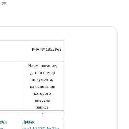
ации
ТК-IV № 1852963
Наименование,
дата и номер
документа,
на основании
которого
внесена
запись
4
вязи
Приказ
ем
от 21.10.2021 № 31-к