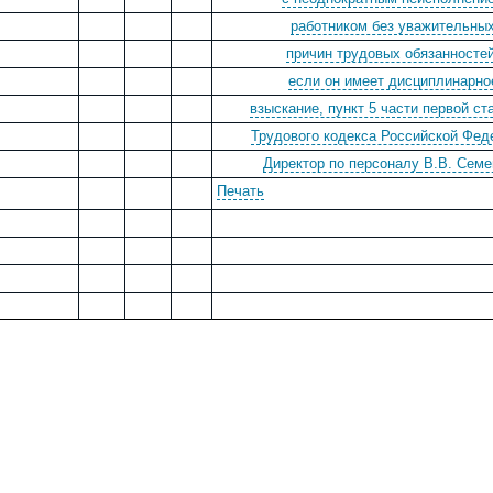
работником без уважительны
причин трудовых обязанностей
если он имеет дисциплинарно
взыскание, пункт 5 части первой ст
Трудового кодекса Российской Фед
Директор по персоналу
В.В. Семе
Печать