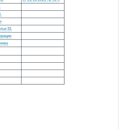
х
,
е
атьи 81
ерации
нова