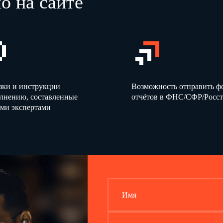
о на сайте
зки и инструкции
Возможность отправить 
олнению, составленные
отчётов в ФНС/СФР/Росст
ми экспертами
Имя