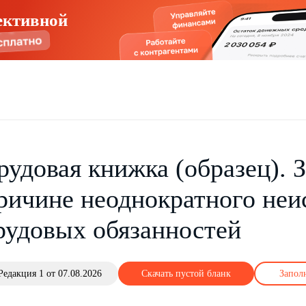
ективной
рудовая книжка (образец). 
ричине неоднократного неи
рудовых обязанностей
Редакция 1 от 07.08.2026
Скачать пустой бланк
Запол