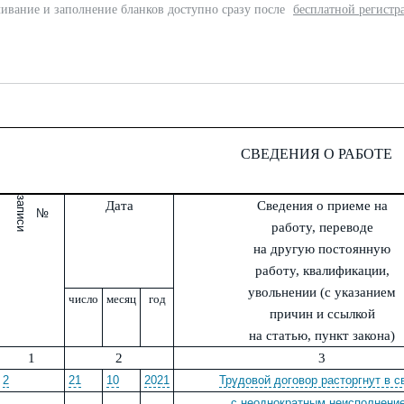
ивание и заполнение бланков доступно сразу после
бесплатной регистр
СВЕДЕНИЯ О РАБОТЕ
з
и
Дата
Сведения о приеме на
№
а
п
и
с
работу, переводе
на другую постоянную
работу, квалификации,
увольнении (с указанием
число
месяц
год
причин и ссылкой
на статью, пункт закона)
1
2
3
2
21
10
2021
Трудовой договор расторгнут в с
с неоднократным неисполнени