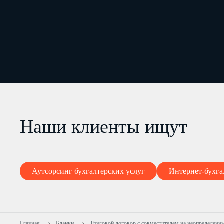
Наши клиенты ищут
Аутсорсинг бухгалтерских услуг
Интернет-бухга
Главная
Бланки
Трудовой договор c совместителем на неопределенн