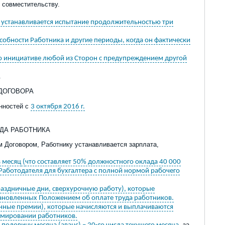
о совместительству
.
у устанавливается испытание продолжительностью три
собности Работника и другие периоды, когда он фактически
по инициативе любой из Сторон с предупреждением другой
.
 ДОГОВОРА
анностей с
3 октября 2016 г.
УДА РАБОТНИКА
м Договором, Работнику устанавливается зарплата,
в месяц
(
что составляет 50% должностного оклада 40 000
Работодателя для бухгалтера с полной нормой рабочего
раздничные дни, сверхурочную работу), которые
тановленных Положением об оплате труда работников.
нные премии), которые начисляются и выплачиваются
емировании работников.
, за