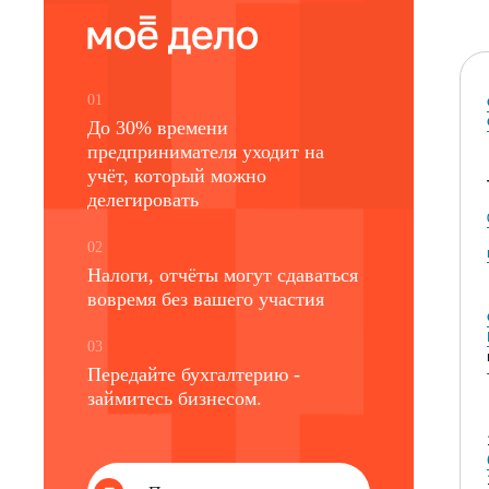
01
До 30% времени
предпринимателя уходит на
учёт, который можно
делегировать
02
Налоги, отчёты могут сдаваться
вовремя без вашего участия
03
Передайте бухгалтерию -
займитесь бизнесом.