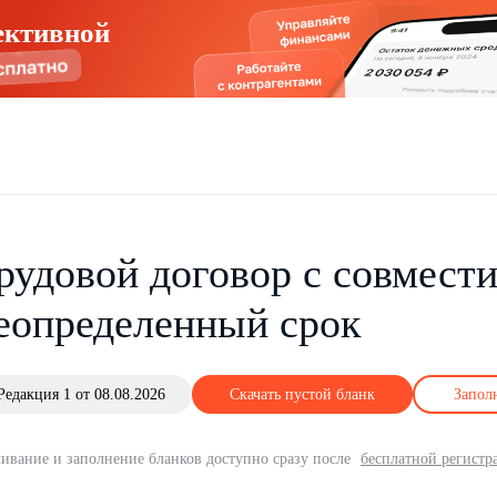
ективной
рудовой договор c совмест
еопределенный срок
Редакция 1 от 08.08.2026
Скачать пустой бланк
Запол
ивание и заполнение бланков доступно сразу после
бесплатной регистр