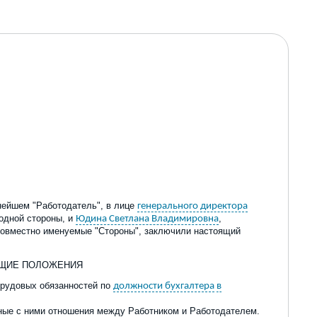
нейшем "Работодатель", в лице
генерального директора
 одной стороны, и
,
Юдина Светлана Владимировна
совместно именуемые "Стороны", заключили настоящ
ий
ЩИЕ ПОЛОЖЕНИЯ
 трудовых обязанностей по
должности бухгалтера
в
нные с ними отношения между Работником и Работодателем.