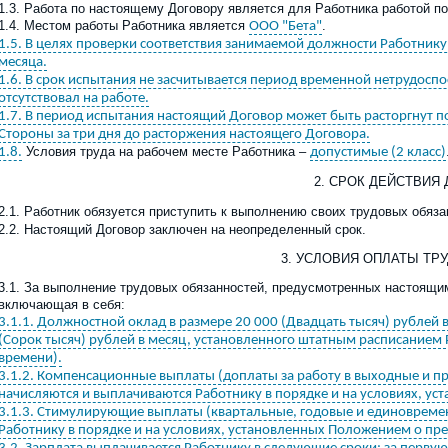
1.3. Работа по настоящему Договору является для Работника
работой п
1.4. Местом работы Работника является
.
ООО "Бета"
1.5. В целях проверки соответствия занимаемой должности Работник
месяца.
1.6. В срок испытания не засчитывается период временной нетрудоспо
отсутствовал на работе.
1.7. В период испытания настоящий Договор может быть расторгнут 
Стороны за три дня до расторжения настоящего Договора.
Условия труда на рабочем месте Работника –
1.8.
допустимые (2 класс)
2. СРОК ДЕЙСТВИЯ
2.1. Работник обязуется приступить к выполнению своих трудовых обяз
2.2. Настоящий Договор заключен
на
неопределенный
сро
к
.
3. УСЛОВИЯ ОПЛАТЫ ТР
3.1. За выполнение трудовых обязанностей, предусмотренных настоящи
включающая в себя:
3.1.1. Должностной оклад в размере 20 000 (Двадцать тысяч) рублей 
(Сорок тысяч) рублей в месяц, установленного штатным расписанием 
времени
).
3.1.2. Компенсационные выплаты (доплаты за работу в выходные и п
начисляются и выплачиваются Работнику в порядке и на условиях, ус
3.1.3. Стимулирующие выплаты (квартальные, годовые и единовреме
Работнику в порядке и на условиях, установленных Положением о пр