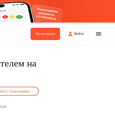
Регистрация
Войти
ителем на
нить с подсказками
ации