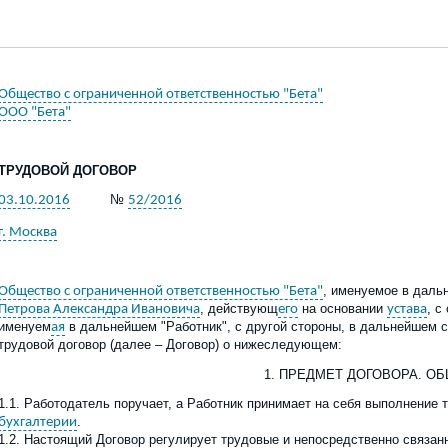
Общество с ограниченной ответственностью "Бета"
ООО "Бета"
ТРУДОВОЙ ДОГОВОР
№
03.10.2016
52/2016
г. Москва
, именуемое в даль
Общество с ограниченной ответственностью "Бета"
, действующ
на основании
, с
Петрова Александра Ивановича
его
устава
именуем
в дальнейшем "Работник", с другой стороны, в дальнейшем 
ая
трудовой договор
(далее –
Договор
)
о нижеследующем:
1. ПРЕДМЕТ ДОГОВОРА
.
ОБ
1.1. Работодатель поручает, а Работник принимает на себя выполнение
.
бухгалтерии
1.2. Настоящий Договор регулирует трудовые и непосредственно связа