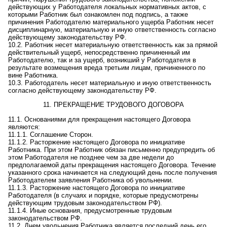
действующих у Работодателя локальных нормативных актов, с
которыми Работник был ознакомлен под
под
пись
,
а также
причинения Работодателю материального ущерба Работник несет
дисциплинарную, материальную и иную ответственность
согласно
действующему законодательству РФ
.
10.2. Работник несет материальную ответственность как за прямой
действительный ущерб, непосредственно причиненный им
Работодателю, так и за ущерб, возникший у Работодателя в
результате возмещения вреда третьим лицам, причиненного по
вине Работника.
10.3. Работодатель несет материальную и иную ответственность
согласно действующему законодательству РФ.
11. ПРЕКРАЩЕНИЕ ТРУДОВОГО ДОГОВОРА
11.1. Основаниями для прекращения настоящего Договора
являются:
11.1.1. Соглашение
С
торон.
11.1.2. Расторжение
настоящего
Договора по инициативе
Работника. При этом Работник обязан письменно предупредить об
этом Работодателя не
позднее
чем за две недели до
предполагаемой даты прекращения настоящего
Д
оговора. Течение
указанного срока начинается на следующий день после получения
Работодателем заявления Работника об увольнении.
11.1.3. Расторжение настоящего Договора по инициативе
Работодателя (в случаях и порядке, которые предусмотрены
действующим трудовым законодательством РФ).
11.1.4. Иные основания, предусмотренные трудовым
законодательством РФ.
11.2. Днем увольнения Работника является последний день его