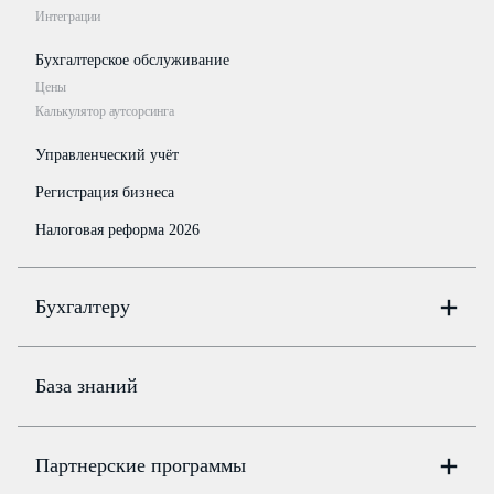
Интеграции
Бухгалтерское обслуживание
Цены
Калькулятор аутсорсинга
Управленческий учёт
Регистрация бизнеса
Налоговая реформа 2026
Бухгалтеру
Онлайн-бухгалтерия
Цены
База знаний
Бюро
Цены
Партнерские программы
Консультации по учёту и налогам