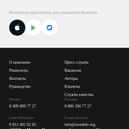
Правовая база
Для официальных представителей
База бланков
Бесплатное приложение для управления бизнесом
Курсы повышения квалификации
Для самозанятых
Госпроверки
Поиск ответа на вопрос
Новости законодательства
Вебинары ИПБР
Проверка контрагентов
Цены
О компании
Пресс-служба
Api для интеграции
Реквизиты
Вакансии
Контакты
Авторы
Руководство
Клиенты
Служба качества
Москва
Регионы
8 499 009 77 27
8 800 200 77 27
Санкт-Петербург
E-mail для связи
8 812 402 02 02
info@moedelo.org