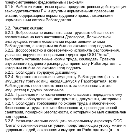
предусмотренных федеральными законами.
6.1.5. Работник имеет иные права, предусмотренные действующим
законодательством РФ и другими нормативными правовыми
актами, содержащими нормы трудового права, локальными
нормативными актами Работодателя.
6.2. Работник обязан:
6.2.1. Добросовестно исполнять свои трудовые обязанности,
возложенные на него
настоящим
Договором,
Д
олжностной
инструкцией, иными локальными нормативными актами
Работодателя, с которыми он был ознакомлен под
под
пись.
6.2.2. Добросовестно и своевременно исполнять распоряжения,
указания, поручения
генерального директора ООО "Бета"
,
выполнять установленные нормы труда, соблюдать Правила
внутреннего трудового распорядка, принятые у Работодателя, с
которыми он был ознакомлен под
под
пись.
6.2.3.
Соблюдать трудовую дисциплину.
6.2.
4
. Бережно относиться к имуществу Работодателя (в т. ч.
к
имуществу третьих лиц, находящемуся у Работодателя, если
Работодатель несет ответственность за сохранность этого
имущества) и других работников.
6.2.
5
. Правильно и по назначению использовать переданные ему
для работы оборудование, инструменты, документы, материалы.
6.2.
7
. Соблюдать
требования по охране труда и обеспечению
безопасности труда, технике безопасности, производственной
санитарии, пожарной безопасности, с которыми он был ознакомлен
под
подпись.
6.2.
8
. Незамедлительно
сообщать
генеральному директору ООО
"Бета"
о возникновении ситуации, представляющей угрозу жизни и
здоровью людей, сохранности имущества Работодателя (в т. ч.