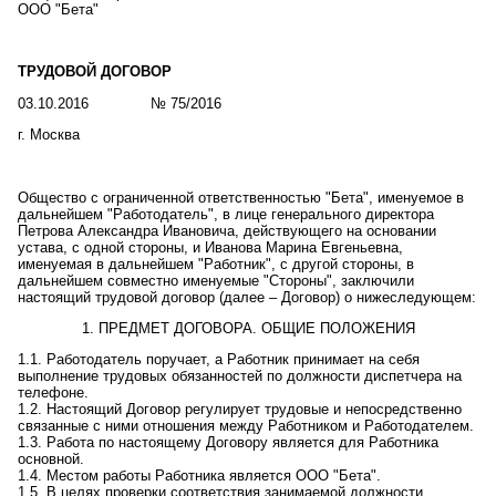
ООО "Бета"
ТРУДОВОЙ ДОГОВОР
03.10.2016
№
75/2016
г. Москва
Общество с ограниченной ответственностью "Бета"
, именуемое в
дальнейшем "Работодатель", в лице
генерального директора
Петрова Александра Ивановича
, действующ
его
на основании
устава
, с одной стороны, и
Иванова Марина Евгеньевна
,
именуем
ая
в дальнейшем "Работник", с другой стороны, в
дальнейшем совместно именуемые "Стороны", заключили
настоящий трудовой договор (далее – Договор) о нижеследующем:
1. ПРЕДМЕТ ДОГОВОРА. ОБЩИЕ ПОЛОЖЕНИЯ
1.1. Работодатель поручает, а Работник принимает на себя
выполнение трудовых обязанностей по
должности диспетчера на
телефоне
.
1.2. Настоящий Договор регулирует трудовые и непосредственно
связанные с ними отношения между Работником и Работодателем.
1.3. Работа по настоящему Договору является для Работника
основной.
1.4. Местом работы Работника является
ООО "Бета"
.
1.5. В целях проверки соответствия занимаемой должности