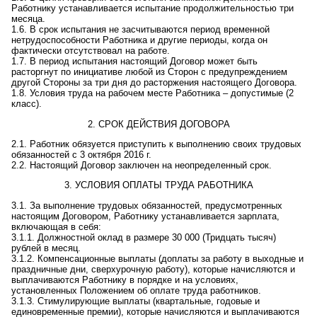
Работнику устанавливается испытание продолжительностью три
месяца.
1.6. В срок испытания не засчитываются период временной
нетрудоспособности Работника и другие периоды, когда он
фактически отсутствовал на работе.
1.7. В период испытания настоящий Договор может быть
расторгнут по инициативе любой из Сторон с предупреждением
другой Стороны за три дня до расторжения настоящего Договора.
1.8.
Условия труда на рабочем месте Работника –
допустимые (2
класс)
.
2. СРОК ДЕЙСТВИЯ ДОГОВОРА
2.1. Работник обязуется приступить к выполнению своих трудовых
обязанностей с
3 октября 2016 г
.
2.2. Настоящий Договор заключен на
неопределенный срок
.
3. УСЛОВИЯ ОПЛАТЫ ТРУДА РАБОТНИКА
3.1. За выполнение трудовых обязанностей, предусмотренных
настоящим Договором, Работнику устанавливается зарплата,
включающая в себя:
3.1.1. Должностной оклад
в размере 30 000 (Тридцать тысяч)
рублей в месяц.
3.1.2. Компенсационные выплаты (доплаты за работу в выходные и
праздничные дни, сверхурочную работу), которые начисляются и
выплачиваются Работнику в порядке и на условиях,
установленных Положением об оплате труда работников.
3.1.3. Стимулирующие выплаты (квартальные, годовые и
единовременные премии), которые начисляются и выплачиваются