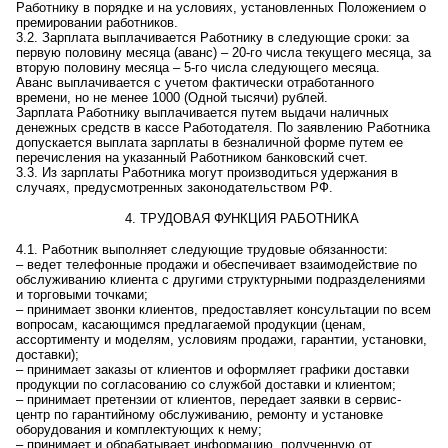
Работнику в порядке и на условиях, установленных Положением о
премировании работников.
3.2. Зарплата выплачивается Работнику в следующие сроки: за
первую половину месяца (аванс) –
20-го числа текущего месяца
, за
вторую половину месяца –
5-го числа следующего месяца
.
Аванс выплачивается с учетом фактически отработанного
времени, но не менее
1000 (Одной тысячи) рублей
.
Зарплата Работнику выплачивается путем выдачи наличных
денежных сре
дств в к
ассе Работодателя. По заявлению Работника
допускается выплата зарплаты в безналичной форме путем ее
перечисления на указанный Работником банковский счет.
3.3. Из зарплаты Работника могут производиться удержания в
случаях, предусмотренных законодательством РФ.
4. ТРУДОВАЯ ФУНКЦИЯ РАБОТНИКА
4.1.
Работник выполняет
следующие трудовые обязанности:
– ведет телефонные продажи и обеспечивает взаимодействие по
обслуживанию клиента с другими структурными подразделениями
и торговыми точками;
– принимает звонки клиентов, предоставляет консультации по всем
вопросам, касающимся предлагаемой продукции (ценам,
ассортименту и моделям, условиям продажи, гарантии, установки,
доставки);
– принимает заказы от клиентов и оформляет графики доставки
продукции по согласованию со службой доставки и клиентом;
– принимает претензии от клиентов, передает заявки в сервис-
центр по гарантийному обслуживанию, ремонту и установке
оборудования и комплектующих к нему;
– принимает и обрабатывает информацию, полученную от