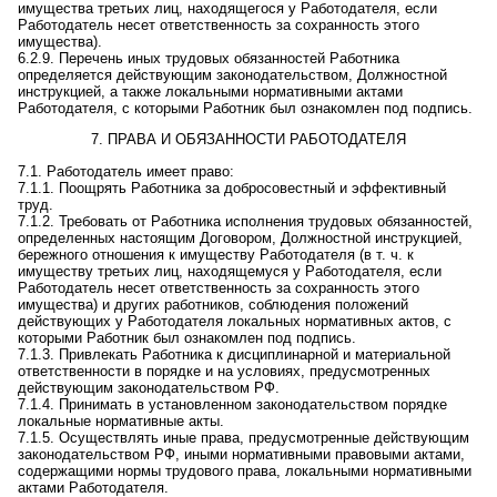
имущества третьих лиц, находящегося у Работодателя, если
Работодатель несет ответственность за сохранность этого
имущества).
6.2.
9
. Перечень иных
трудовых обязанностей Работника
определяется действующим законодательством,
Д
олжностной
инструкцией, а также локальными нормативными актами
Работодателя, с которыми Работник был ознакомлен под
под
пись.
7. ПРАВА И ОБЯЗАННОСТИ РАБОТОДАТЕЛЯ
7.1. Работодатель имеет право:
7.1.1. Поощрять Работника за добросовестный и эффективный
труд.
7.1.2.
Требовать от Работника исполнения трудов
ых обязанностей,
определенных настоящим Договором, Д
олжностной инструкцией,
бережного отношения к имуществу Работодателя (в т. ч. к
имуществу третьих лиц, находящемуся у Работодателя, если
Работодатель несет ответственность за сохранность этого
имущества) и других работников, соблюдения положений
действующих у Работодателя локальных нормативных актов, с
которыми Работник был ознакомлен под
под
пись.
7.1.3.
Привлекать Работника к дисциплинарной и материальной
ответственности в порядке и на условиях, предусмотренных
действующим законодательством РФ.
7.1.4. Принимать в установленном законодательством порядке
локальные нормативные акты.
7.1.5. Осуществлять иные права, предусмотренные действующим
законодательством РФ, иными нормативными правовыми актами,
содержащими нормы трудового права, локальными нормативными
актами Работодателя.