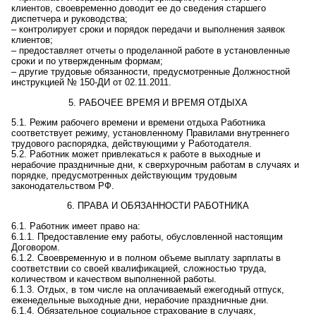
клиентов, своевременно доводит ее до сведения старшего
диспетчера и руководства;
– контролирует сроки и порядок передачи и выполнения заявок
клиентов;
– предоставляет отчеты о проделанной работе в установленные
сроки и по утвержденным формам;
– другие
трудовые обязанности, предусмотренные
Д
олжностной
инструкцией №
150-ДИ
от
02.11.2011
.
5. РАБОЧЕЕ ВРЕМЯ И ВРЕМЯ ОТДЫХА
5.1. Режим рабочего времени и времени отдыха Работника
соответствует режиму, установленному Правилами внутреннего
трудового распорядка, действующими у Работодателя.
5.2. Работник может привлекаться к работе в выходные и
нерабочие праздничные дни, к сверхурочным работам в случаях и
порядке, предусмотренных действующим трудовым
законодательством РФ.
6. ПРАВА И ОБЯЗАННОСТИ РАБОТНИКА
6.1. Работник имеет право
на
:
6.1.1.
П
редоставление ему работы, обусловленной настоящим
Договором.
6.1.2. Своевременную и в полном объеме выплату зарплаты в
соответствии со своей квалификацией, сложностью труда,
количеством и качеством выполненной работы.
6.1.3. Отдых, в том числе на оплачиваемый ежегодный отпуск,
еженедельные выходные дни, нерабочие праздничные дни.
6.1.4. Обязательное социальное страхование в случаях,