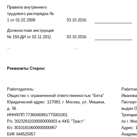
Правила внутреннего
трудового распорядка №
1 от 01.02.2008
03.10.2016
Должностная инструкция
№ 150-ДИ от 02.11.2011
03.10.2016
...
...
Реквизиты Сторон:
Работодатель:
Работни
Общество с ограниченной ответственностью "Бета"
Иванова
Юридический адрес:
127083, г. Москва, ул. Мишина,
Паспорт
д. 56
выдан
О
ИНН/КПП
7736046991
/
775001001
Тропаре
Р/с
30232810200000000003
в
АКБ "Траст"
по г. Мо
К/с
30101810600000000957
Адрес:
БИК
044525957
Академик