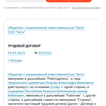
Скачивание и заполнение бланков доступно сразу после
бесплатной регистрации
Общество с ограниченной ответственностью "Бета"
ООО "Бета"
ТРУДОВОЙ ДОГОВОР
№
09.01.2023
03/2023
г. Москва
,
Общество с ограниченной ответственностью "Бета"
именуемое в дальнейшем "Работодатель", в лице
,
генерального директора Петрова Александра Ивановича
действующ
на основании
, с одной стороны, и
его
устава
гражданин Республики КыргызстанРахманов Санжар
, именуем
в дальнейшем "Работник", с другой
Айбекович
ый
стороны, в дальнейшем совместно именуемые "Стороны",
заключили настоящий трудовой договор (далее – Договор) о