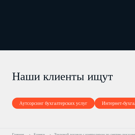
Наши клиенты ищут
Аутсорсинг бухгалтерских услуг
Интернет-бухга
Главная
Бланки
Трудовой договор с контролером по снятию показани