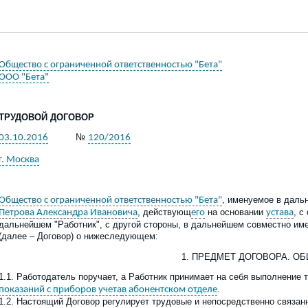
Общество с ограниченной ответственностью "Бета"
ООО "Бета"
ТРУДОВОЙ ДОГОВОР
№
03.10.2016
120/2016
г. Москва
, именуемое в даль
Общество с ограниченной ответственностью "Бета"
, действующ
на основании
, с
Петрова Александра Ивановича
его
устава
дальнейшем "Работник", с другой стороны, в дальнейшем совместно им
(далее – Договор) о нижеследующем:
1. ПРЕДМЕТ ДОГОВОРА. О
1.1. Работодатель поручает, а Работник принимает на себя выполнение
.
показаний с приборов учета
в абонентском отделе
1.2. Настоящий Договор регулирует трудовые и непосредственно связа