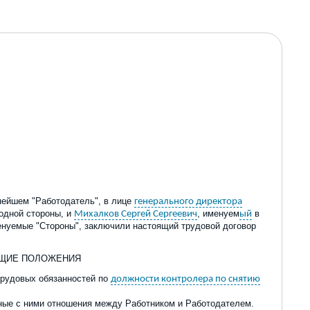
нейшем "Работодатель", в лице
генерального директора
 одной стороны, и
, именуем
в
Михалков Сергей Сергеевич
ый
енуемые "Стороны", заключили настоящий трудовой договор
БЩИЕ ПОЛОЖЕНИЯ
 трудовых обязанностей по
должности контролера по снятию
нные с ними отношения между Работником и Работодателем.