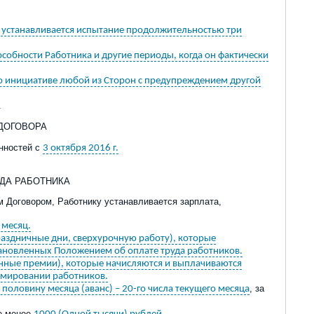
у устанавливается испытание продолжительностью три
особности Работника и другие периоды, когда он фактически
по инициативе любой из Сторон с предупреждением другой
.
 ДОГОВОРА
анностей с
3 октября 2016 г.
УДА РАБОТНИКА
м Договором, Работнику устанавливается зарплата,
 месяц.
раздничные дни, сверхурочную работу), которые
тановленных Положением об оплате труда работников.
нные премии), которые начисляются и выплачиваются
емировании работников.
, за
 половину месяца (аванс) –
20-го числа текущего месяца
не менее
.