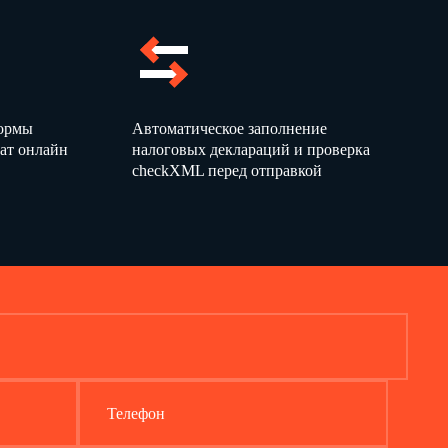
ром.
вии со своей квалификацией, сложностью труда, количеством
льные выходные дни, нерабочие праздничные дни.
ных федеральными законами.
онодательством РФ и другими нормативными правовыми
и актами Работодателя.
формы
Автоматическое заполнение
ые на него настоящим Договором, Должностной инструкцией,
ат онлайн
налоговых деклараций и проверка
был ознакомлен под подпись.
checkXML перед отправкой
я, поручения
, выполнять
начальника абонентского отдела
распорядка, принятые у Работодателя, с которыми он был
тву третьих лиц, находящемуся у Работодателя, если
 других работников.
боты оборудование, инструменты, документы, материалы.
и труда, технике безопасности, производственной санитарии,
и своему непосредственному руководителю (
начальнику
зу жизни и здоровью людей, сохранности имущества
теля, если Работодатель несет ответственность за
ействующим законодательством, Должностной инструкцией, а
Телефон
тник был ознакомлен под подпись.