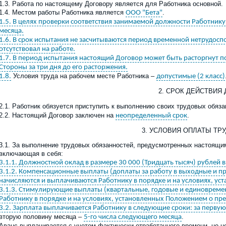
1.3. Работа по настоящему Договору является для Работника основной.
1.4. Местом работы Работника является
.
ООО "Бета"
1.5. В целях проверки соответствия занимаемой должности Работник
месяца.
1.6. В срок испытания не засчитываются период временной нетрудосп
отсутствовал на работе.
1.7. В период испытания настоящий Договор может быть расторгнут 
Стороны за три дня до его расторжения.
Условия труда на рабочем месте Работника –
1.8.
допустимые (2 класс)
2. СРОК ДЕЙСТВИЯ
2.1. Работник обязуется приступить к выполнению своих трудовых обяз
2.2. Настоящий Договор заключен на
.
неопределенный срок
3. УСЛОВИЯ ОПЛАТЫ ТР
3.1. За выполнение трудовых обязанностей, предусмотренных настоящи
включающая в себя:
3.1.1. Должностной оклад
в размере 30 000 (Тридцать тысяч) рублей в
3.1.2. Компенсационные выплаты (доплаты за работу в выходные и п
начисляются и выплачиваются Работнику в порядке и на условиях, ус
3.1.3. Стимулирующие выплаты (квартальные, годовые и единовреме
Работнику в порядке и на условиях, установленных Положением о пр
3.2. Зарплата выплачивается Работнику в следующие сроки: за первую
вторую половину месяца –
.
5-го числа следующего месяца
Аванс выплачивается с учетом фактически отработанного времени, но 