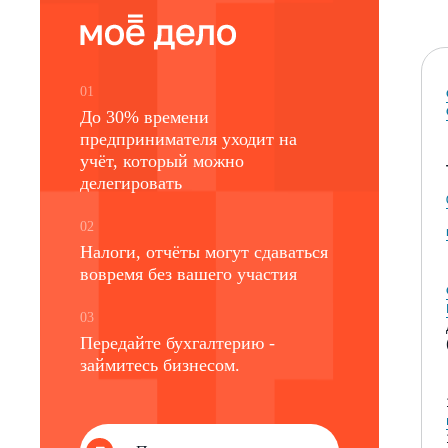
01
До 30% времени
предпринимателя уходит на
учёт, который можно
делегировать
02
Налоги, отчёты могут сдаваться
вовремя без вашего участия
03
Передайте бухгалтерию -
займитесь бизнесом.