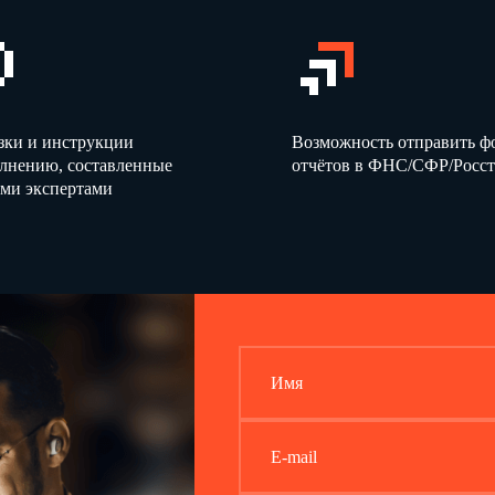
6.1.1. На предоставление ему работы, обусловленной настоящим Догово
6.1.2. Своевременную и в полном объеме выплату зарплаты в соответст
и качеством выполненной работы.
6.1.3. Отдых, в том числе на оплачиваемый ежегодный отпуск, еженеде
6.1.4. Обязательное социальное страхование в случаях, предусмотрен
6.1.5. Работник имеет иные права, предусмотренные действующим зак
актами, содержащими нормы трудового права, локальными нормативным
зки и инструкции
Возможность отправить 
6.2. Работник обязан:
6.2.1. Добросовестно исполнять свои трудовые обязанности, возложенн
олнению, составленные
отчётов в ФНС/СФР/Росст
иными локальными нормативными актами Работодателя, с которыми он 
ми экспертами
6.2.2. Добросовестно и своевременно исполнять распоряжения, указани
установленные нормы труда, соблюдать Правила внутреннего трудового 
ознакомлен под подпись.
6.2.3. Соблюдать трудовую дисциплину.
6.2.4. Бережно относиться к имуществу Работодателя (в т. ч. к имущес
Работодатель несет ответственность за сохранность этого имущества) и
6.2.5. Правильно и по назначению использовать переданные ему для ра
6.2.6.
Соблюдать требования по охране труда и обеспечению безопасност
пожарной безопасности, с которыми он был ознакомлен под подпись.
6.2.7. Незамедлительно сообщать
генеральному директору ООО "Бета"
Имя
) о возникновении ситуации, представляющей угро
абонентского отдела
Работодателя (в т. ч. имущества третьих лиц, находящегося у Работода
сохранность этого имущества).
6.2.8.
Перечень иных трудовых обязанностей Работника определяется д
E-mail
также локальными нормативными актами Работодателя, с которыми Рабо