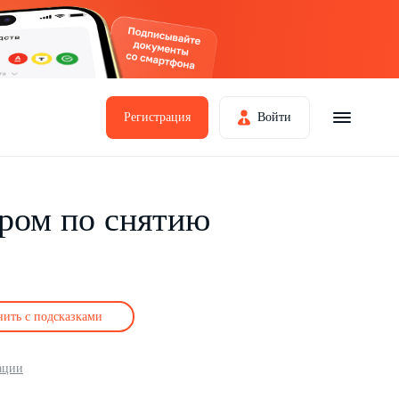
Регистрация
Войти
ером по снятию
нить с подсказками
ации