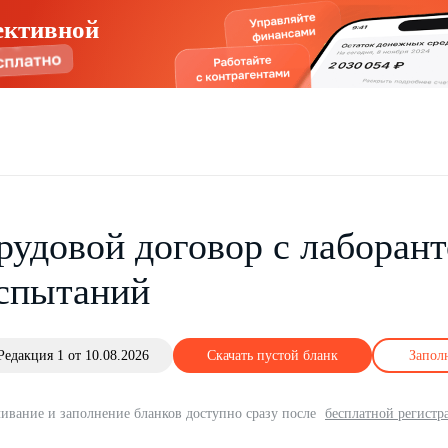
ективной
рудовой договор с лаборан
спытаний
Редакция 1 от 10.08.2026
Скачать пустой бланк
Запол
ивание и заполнение бланков доступно сразу после
бесплатной регистр