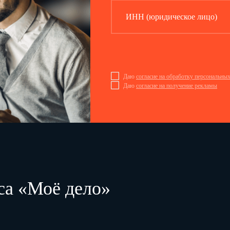
6.2.6. Не разглашать сведения, составляющие коммерческую тайну Ра
ИНН (юридическое лицо)
своих должностных обязанностей. Сведения, являющиеся коммерческ
коммерческой тайне.
Соблюдать требования по охране труда и обеспечению безопаснос
6.2.7.
санитарии, пожарной безопасности, с которыми он был ознакомлен под п
Незамедлительно сообщать
6.2.8.
генеральному директору ООО "Бета
здоровью людей, сохранности имущества Работодателя (в т. ч. имущест
Работодатель несет ответственность за сохранность этого имущества).
Даю
согласие на обработку персональны
Перечень иных трудовых обязанностей Работника определяется д
6.2.9.
Даю
согласие на получение рекламы
также локальными нормативными актами Работодателя, с которыми Рабо
7. ПРАВА И ОБЯЗАННОСТ
7.1. Работодатель имеет право:
7.1.1. Поощрять Работника за добросовестный и эффективный труд.
7.1.2.
Требовать от Работника исполнения трудовых обязанностей, опре
бережного отношения к имуществу Работодателя (в т. ч. к имуществу т
несет ответственность за сохранность этого имущества) и других рабо
локальных нормативных актов, с которыми Работник был ознакомлен по
7.1.3.
Привлекать Работника к дисциплинарной и материальной ответстве
действующим законодательством РФ.
са «Моё дело»
7.1.4. Принимать в установленном законодательством порядке локальны
7.1.5. Осуществлять иные права, предусмотренные действующим закон
содержащими нормы трудового права, локальными нормативными актам
7.2. Работодатель обязан:
7.2.1. Соблюдать законодательство РФ, локальные нормативные акты Р
7.2.2. Предоставлять Работнику работу, обусловленную настоящим Дого