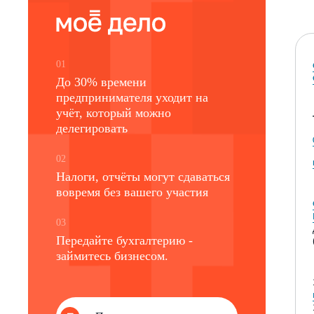
01
До 30% времени
предпринимателя уходит на
учёт, который можно
делегировать
02
Налоги, отчёты могут сдаваться
вовремя без вашего участия
03
Передайте бухгалтерию -
займитесь бизнесом.