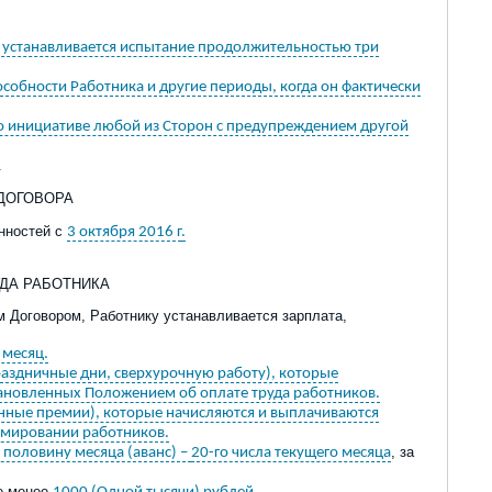
у устанавливается испытание продолжительностью три
особности Работника и другие периоды, когда он фактически
по инициативе любой из Сторон с предупреждением другой
.
 ДОГОВОРА
анностей с
3 октября 2016 г
.
УДА РАБОТНИКА
м Договором, Работнику устанавливается зарплата,
 месяц.
раздничные дни, сверхурочную работу), которые
тановленных Положением об оплате труда работников.
нные премии), которые начисляются и выплачиваются
емировании работников.
, за
 половину месяца (аванс) –
20-го числа текущего месяца
не менее
.