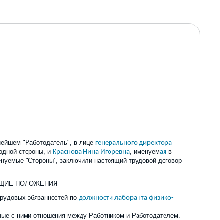
нейшем "Работодатель", в лице
генерального директора
 одной стороны, и
, именуем
в
Краснова Нина Игоревна
ая
енуемые "Стороны", заключили настоящий трудовой договор
БЩИЕ ПОЛОЖЕНИЯ
 трудовых обязанностей по
должности лаборанта физико-
нные с ними отношения между Работником и Работодателем.