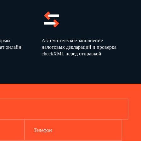
ВРЕМЯ ОТДЫХА
т режиму, установленному Правилами внутреннего трудового
здничные дни, к сверхурочным работам в случаях и порядке,
ТИ РАБОТНИКА
формы
Автоматическое заполнение
ат онлайн
налоговых деклараций и проверка
ром.
checkXML перед отправкой
вии со своей квалификацией, сложностью труда, количеством
льные выходные дни, нерабочие праздничные дни.
ных федеральными законами.
онодательством РФ и другими нормативными правовыми
и актами Работодателя.
ые на него настоящим Договором, Должностной инструкцией,
,
с
которыми он был ознакомлен
нием о коммерческой тайне)
я, поручения
, выполнять
генерального директора ООО "Бета"
распорядка, принятые у Работодателя, с которыми он был
Телефон
тву третьих лиц, находящемуся у Работодателя, если
 других работников.
боты оборудование, инструменты, документы, материалы.