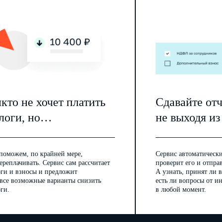
7.2.3. Обеспечивать Работника рабочим местом, оборудованием, инстр
материалами и иными средствами, необходимыми для надлежащего испо
7.2.4. Обеспечивать безопасность выполнения Работником работы и ус
требованиям охраны труда.
7.2.5. Своевременно и в полном размере выплачивать причитающуюся Р
внутреннего трудового распорядка и настоящим Договором.
7.2.6. Вести на Работника трудовую книжку в порядке, установленном
нормативными правовыми актами, содержащими нормы трудового
права
7.2.7. Обрабатывать персональные данные Работника и обеспечивать их
локальными нормативными актами Работодателя.
7.2.8. Знакомить Работника под подпись с принимаемыми локальными н
трудовой деятельностью.
7.2.9. Обеспечивать бытовые нужды Работника, связанные с исполнение
кто не хочет платить
Сдавайте от
7.2.10. Страховать Работника по обязательному социальному страхова
7.2.11. Исполнять другие обязанности, предусмотренные трудовым зак
логи, но…
не выходя из
содержащими нормы трудового права, локальными нормативными актам
8. СОЦИАЛЬНОЕ СТРАХОВ
8.1. Работник подлежит обязательному социальному страхованию (обяз
поможем, по крайней мере,
Сервис автоматически
медицинскому страхованию, обязательному социальному страхованию о
заболеваний) в порядке и на условиях, предусмотренных действующим 
ереплачивать. Сервис сам рассчитает
проверит его и отпра
8.2. Работник имеет право на дополнительное страхование (добровол
оги и взносы и предложит
А узнать, принят ли в
установленных Положением о социальном пакете работников.
 все возможные варианты снизить
есть ли вопросы от 
ги.
в любой момент.
9. ГАРАНТИИ И КО
9.1. На период действия настоящего Договора на Работника распростра
законодательством РФ, локальными нормативными актами Работодателя