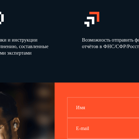
5. РАБОЧЕЕ ВРЕМЯ И 
5.1. Режим рабочего времени и времени отдыха Работника соответствуе
распорядка, действующими у Работодателя.
5.2. Работник может привлекаться к работе в выходные и нерабочие пра
предусмотренных действующим трудовым законодательством РФ.
6. ПРАВА И ОБЯЗАННОС
зки и инструкции
Возможность отправить 
6.1. Работник имеет право:
олнению, составленные
отчётов в ФНС/СФР/Росст
6.1.1. На предоставление ему работы, обусловленной настоящим Догово
ми экспертами
6.1.2. Своевременную и в полном объеме выплату зарплаты в соответст
и качеством выполненной работы.
6.1.3. Отдых, в том числе на оплачиваемый ежегодный отпуск, еженеде
6.1.4. Обязательное социальное страхование в случаях, предусмотрен
6.1.5. Работник имеет иные права, предусмотренные действующим зак
актами, содержащими нормы трудового права, локальными нормативным
6.2. Работник обязан:
6.2.1. Добросовестно исполнять свои трудовые обязанности, возложенн
иными локальными нормативными актами Работодателя
(в т. ч. Положе
под подпись.
6.2.2. Добросовестно и своевременно исполнять распоряжения, указани
Имя
установленные нормы труда, соблюдать Правила внутреннего трудового 
ознакомлен под подпись.
6.2.3. Соблюдать трудовую дисциплину.
E-mail
6.2.4. Бережно относиться к имуществу Работодателя (в т. ч. к имущес
Работодатель несет ответственность за сохранность этого имущества) и
6.2.5. Правильно и по назначению использовать переданные ему для ра