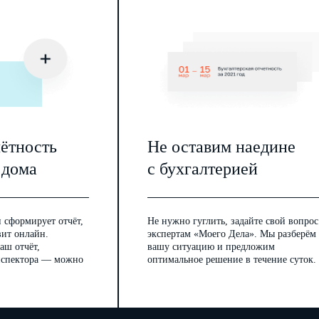
ументами, документацией, справочными и информационными
лнения им трудовых обязанностей.
ловия труда, соответствующие государственным нормативным
аботнику зарплату в сроки, установленные Правилами
 действующим трудовым законодательством РФ и иными
.
 защиту в соответствии с законодательством РФ и
ормативными актами, непосредственно связанными с его
м им трудовых обязанностей.
чётность
Не оставим наедине
нию в порядке, установленном федеральными законами РФ.
онодательством и иными нормативными правовыми актами,
 дома
с бухгалтерией
и, соглашениями и настоящим Договором.
АНИЕ РАБОТНИКА
ательному пенсионному страхованию, обязательному
 сформирует отчёт,
Не нужно гуглить, задайте свой вопрос
т несчастных случаев на производстве и профессиональных
законодательством РФ.
вит онлайн.
экспертам «Моего Дела». Мы разберём
ьное медицинское страхование) на условиях и в порядке,
аш отчёт,
вашу ситуацию и предложим
инспектора — можно
оптимальное решение в течение суток.
МПЕНСАЦИИ
няются гарантии и компенсации, предусмотренные трудовым
 и соглашениями Сторон.