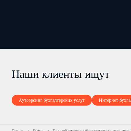
Наши клиенты ищут
Аутсорсинг бухгалтерских услуг
Интернет-бухга
Главная
Бланки
Трудовой договор с лаборантом физико-механическ