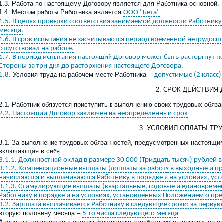
1.3. Работа по настоящему Договору является для Работника основной.
1.4. Местом работы Работника является
.
ООО "Бета"
1.5. В целях проверки соответствия занимаемой должности Работник
месяца.
1.6. В срок испытания не засчитываются период временной нетрудосп
отсутствовал на работе.
1.7. В период испытания настоящий Договор может быть расторгнут 
Стороны за три дня до расторжения настоящего Договора.
Условия труда на рабочем месте Работника –
1.8.
допустимые (2 класс)
2. СРОК ДЕЙСТВИЯ
2.1. Работник обязуется приступить к выполнению своих трудовых обяз
.
2.2. Настоящий Договор заключен на
неопределенный срок
3. УСЛОВИЯ ОПЛАТЫ ТР
3.1. За выполнение трудовых обязанностей, предусмотренных настоящи
включающая в себя:
3.1.1. Должностной оклад
в размере 30 000 (Тридцать тысяч) рублей в
3.1.2. Компенсационные выплаты (доплаты за работу в выходные и п
начисляются и выплачиваются Работнику в порядке и на условиях, ус
3.1.3. Стимулирующие выплаты (квартальные, годовые и единовреме
Работнику в порядке и на условиях, установленных Положением о пр
3.2. Зарплата выплачивается Работнику в следующие сроки: за первую
вторую половину месяца –
.
5-го числа следующего месяца
Аванс выплачивается с учетом фактически отработанного времени, но 