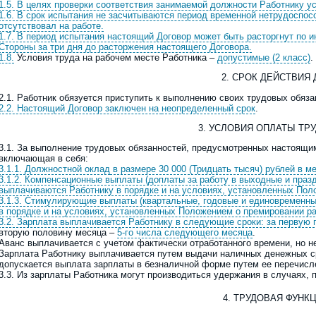
1.5. В целях проверки соответствия занимаемой должности Работнику 
1.6. В срок испытания не засчитываются период временной нетрудоспосо
отсутствовал на работе.
1.7. В период испытания настоящий Договор может быть расторгнут по 
Стороны за три дня до расторжения настоящего Договора.
1.8.
Условия труда на рабочем месте Работника –
допустимые (2 класс)
.
2. СРОК ДЕЙСТВИЯ
2.1. Работник обязуется приступить к выполнению своих трудовых обяз
2.2. Настоящий Договор заключен на
неопределенный срок
.
3. УСЛОВИЯ ОПЛАТЫ ТР
3.1. За выполнение трудовых обязанностей, предусмотренных настоящи
включающая в себя:
3.1.1. Должностной оклад
в размере 30 000 (Тридцать тысяч) рублей в м
3.1.2. Компенсационные выплаты (доплаты за работу в выходные и праз
выплачиваются Работнику в порядке и на условиях, установленных Поло
3.1.3. Стимулирующие выплаты (квартальные, годовые и единовременны
в порядке и на условиях, установленных Положением о премировании ра
3.2. Зарплата выплачивается Работнику в следующие сроки: за первую 
вторую половину месяца –
5-го числа следующего месяца
.
Аванс выплачивается с учетом фактически отработанного времени, но 
Зарплата Работнику выплачивается путем выдачи наличных денежных с
допускается выплата зарплаты в безналичной форме путем ее перечисле
3.3. Из зарплаты Работника могут производиться удержания в случаях,
4. ТРУДОВАЯ ФУНК