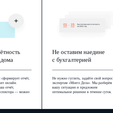
И РАБОТОДАТЕЛЯ
деленных настоящим Договором, Д
олжностной инструкцией,
ретьих лиц, находящемуся у Работодателя, если Работодатель
тников, соблюдения положений действующих у Работодателя
од
под
пись.
нности в порядке и на условиях, предусмотренных
е нормативные акты.
одательством РФ, иными нормативными правовыми актами,
и Работодателя.
чётность
Не оставим наедине
аботодателя, условия настоящего Договора.
 дома
с бухгалтерией
вором.
ументами, документацией, справочными и информационными
лнения им трудовых обязанностей.
ловия труда, соответствующие государственным нормативным
 сформирует отчёт,
Не нужно гуглить, задайте свой вопрос
аботнику зарплату в сроки, установленные Правилами
вит онлайн.
экспертам «Моего Дела». Мы разберём
аш отчёт,
вашу ситуацию и предложим
 действующим трудовым законодательством РФ и иными
.
инспектора — можно
оптимальное решение в течение суток.
 защиту в соответствии с законодательством РФ и
рмативными актами, непосредственно связанными с его
м им трудовых обязанностей.