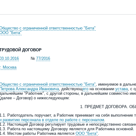
Общество с ограниченной ответственностью "Бета"
ООО "Бета"
ТРУДОВОЙ ДОГОВОР
03.10.2016
№
77/2016
г. Москва
Общество с ограниченной ответственностью "Бета"
, именуемое в дальн
Петрова Александра Ивановича
, действующ
его
на основании
устава
, с 
дальнейшем "Работник", с другой стороны, в дальнейшем совместно им
(далее – Договор) о нижеследующем:
1. ПРЕДМЕТ ДОГОВОРА. О
1.1. Работодатель поручает, а Работник принимает на себя выполнение
и развитию персонала
в отделе по работе с персоналом
.
1.2. Настоящий Договор регулирует трудовые и непосредственно связа
1.3. Работа по настоящему Договору является для Работника основной.
1.4. Местом работы Работника является
ООО "Бета"
.