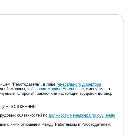
ейшем "Работодатель", в лице
генерального директора
одной стороны, и
Иванова Марина Евгеньевна
, именуем
ая
в
енуемые "Стороны", заключили настоящий трудовой договор
БЩИЕ ПОЛОЖЕНИЯ
 трудовых обязанностей по
должности менеджера по обучению
нные с ними отношения между Работником и Работодателем.