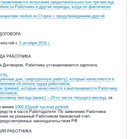
устанавливается испытание продолжительностью три месяца.
бности Работника и другие периоды, когда он фактически
инициативе любой из Сторон с предупреждением другой
 ДОГОВОРА
анностей с
3 октября 2016 г
.
УДА РАБОТНИКА
м Договором, Работнику устанавливается зарплата,
есяц.
дничные дни, сверхурочную работу), которые начисляются и
жением об оплате труда работников.
е премии), которые начисляются и выплачиваются Работнику
ботников.
половину месяца (аванс) –
20-го числа текущего месяца
, за
не менее
1000 (Одной тысячи) рублей
.
ре
дств в к
ассе Работодателя. По заявлению Работника
ния на указанный Работником банковский счет.
 предусмотренных законодательством РФ.
ЦИЯ РАБОТНИКА