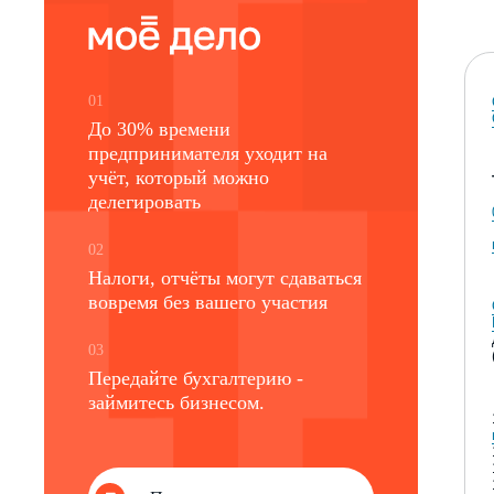
01
До 30% времени
предпринимателя уходит на
учёт, который можно
делегировать
02
Налоги, отчёты могут сдаваться
вовремя без вашего участия
03
Передайте бухгалтерию -
займитесь бизнесом.