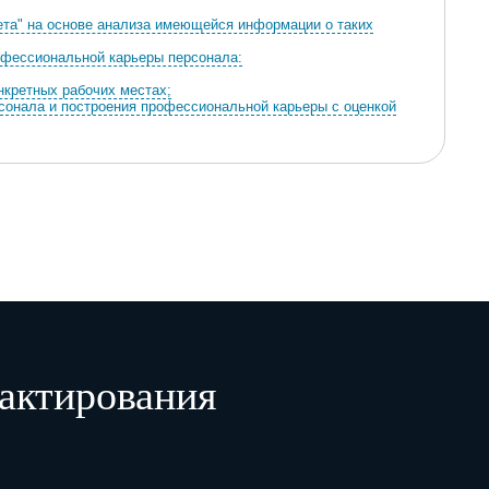
ета" на основе анализа имеющейся информации о таких
рофессиональной карьеры персонала:
нкретных рабочих местах;
рсонала и построения профессиональной карьеры с оценкой
й карьеры персонала;
проведение мероприятий по развитию и построению
ка предложений по развитию.
учении персонала;
рамм, проектов локальных актов по обучению и развитию
бучения персонала;
стажировке персонала;
актирования
тажировки персонала;
аптации и стажировки персонала;
нала.
 по развитию и профессиональной карьере, обучению,