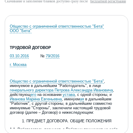
Скачивание и заполнение бланков доступно сразу после
бесплатной регистрации
Общество с ограниченной ответственностью "Бета"
ООО "Бета"
ТРУДОВОЙ ДОГОВОР
03.10.2016
№
79/2016
г. Москва
Общество с ограниченной ответственностью "Бета"
,
именуемое в дальнейшем "Работодатель", в лице
генерального директора Петрова Александра Ивановича
,
действующ
его
на основании
устава
, с одной стороны, и
Иванова Марина Евгеньевна
, именуем
ая
в дальнейшем
"Работник", с другой стороны, в дальнейшем совместно
именуемые "Стороны", заключили настоящий трудовой
договор (далее – Договор) о нижеследующем:
1. ПРЕДМЕТ ДОГОВОРА. ОБЩИЕ ПОЛОЖЕНИЯ
1.1. Работодатель поручает, а Работник принимает на себя