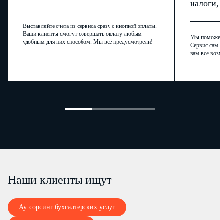
налоги
третьих лиц, находящегося у Работодателя, если
Работодатель несет ответственность за сохранность этого
имущества).
Выставляйте счета из сервиса сразу с кнопкой оплаты.
6.2.8. Перечень иных трудовых обязанностей Работника
Ваши клиенты смогут совершать оплату любым
определяется действующим законодательством,
Мы поможем,
удобным для них способом. Мы всё предусмотрели!
Сервис сам 
Должностной инструкцией, а также локальными
вам все воз
нормативными актами Работодателя, с которыми Работник
был ознакомлен под подпись.
7. ПРАВА И ОБЯЗАННОСТИ РАБОТОДАТЕЛЯ
7.1. Работодатель имеет право:
7.1.1. Поощрять Работника за добросовестный и
эффективный труд.
7.1.2.
Требовать от Работника исполнения трудовых
обязанностей, определенных настоящим Договором,
Должностной инструкцией, бережного отношения к имуществу
Работодателя (в т. ч. к имуществу третьих лиц,
находящемуся у Работодателя, если Работодатель несет
ответственность за сохранность этого имущества) и других
работников, соблюдения положений действующих у
Работодателя локальных нормативных актов, с которыми
Работник был ознакомлен под подпись.
Наши клиенты ищут
7.1.3.
Привлекать Работника к дисциплинарной и
материальной ответственности в порядке и на условиях,
предусмотренных действующим законодательством РФ.
7.1.4. Принимать в установленном законодательством
Аутсорсинг бухгалтерских услуг
порядке локальные нормативные акты.
7.1.5. Осуществлять иные права, предусмотренные