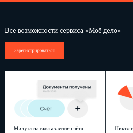
возложенные на него настоящим Договором, Должностной
инструкцией, иными локальными нормативными актами
Работодателя
,
с которыми он был ознакомлен под подпись.
6.2.2. Добросовестно и своевременно исполнять
заведующего
распоряжения, указания, поручения
Все возможности сервиса «Моё дело»
производством
, выполнять установленные нормы труда,
соблюдать Правила внутреннего трудового распорядка,
принятые у Работодателя, с которыми он был ознакомлен под
подпись.
6.2.3. Соблюдать трудовую дисциплину.
Зарегистрироваться
6.2.4. Бережно относиться к имуществу Работодателя (в т. ч.
к имуществу третьих лиц, находящемуся у Работодателя,
если Работодатель несет ответственность за сохранность
этого
имущества) и других работников.
6.2.5. Правильно и по назначению использовать переданные
ему для работы оборудование, инструменты, документы,
материалы.
6.2.6. Соблюдать требования по охране труда и обеспечению
безопасности труда, технике безопасности, производственной
санитарии, пожарной безопасности, с которыми он был
ознакомлен под подпись.
генеральному директору
6.2.7. Незамедлительно сообщать
ООО "Бета"
и своему непосредственному руководителю
заведующему производством
(
) о возникновении ситуации,
представляющей угрозу жизни и здоровью людей,
Минута на выставление счёта
Никто н
сохранности имущества Работодателя (в т. ч. имущества