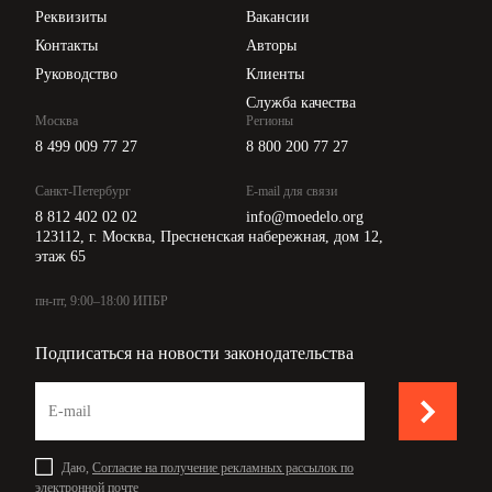
Api для интеграции
9.1. На период действия настоящего Договора на Работника
Реквизиты
Вакансии
распространяются гарантии и компенсации, предусмотренные
трудовым законодательством РФ, локальными нормативными
Контакты
Авторы
актами Работодателя и соглашениями Сторон.
Руководство
Клиенты
10. ОТВЕТСТВЕННОСТЬ СТОРОН
Служба качества
10.1. В случае неисполнения или ненадлежащего исполнения
Москва
Регионы
Работником своих трудовых обязанностей без уважительных
8 499 009 77 27
8 800 200 77 27
причин, нарушения трудового законодательства, положений
действующих у Работодателя локальных нормативных актов,
с которыми Работник был ознакомлен под подпись, а также
Санкт-Петербург
E-mail для связи
причинения Работодателю материального ущерба Работник
8 812 402 02 02
info@moedelo.org
несет дисциплинарную, материальную и иную
ответственность согласно действующему законодательству
123112, г. Москва, Пресненская набережная, дом 12,
РФ.
этаж 65
10.2. Работник несет материальную ответственность как за
прямой действительный ущерб, непосредственно
причиненный им Работодателю, так и за ущерб, возникший у
пн-пт, 9:00–18:00 ИПБР
Работодателя в результате возмещения вреда третьим
лицам, причиненного по вине Работника.
10.3. Работодатель несет материальную и иную
Подписаться на новости законодательства
ответственность согласно действующему законодательству
РФ.
11. ПРЕКРАЩЕНИЕ ТРУДОВОГО ДОГОВОРА
11.1. Основаниями для прекращения настоящего Договора
являются:
Даю,
Согласие на получение рекламных рассылок по
11.1.1. Соглашение Сторон.
электронной почте