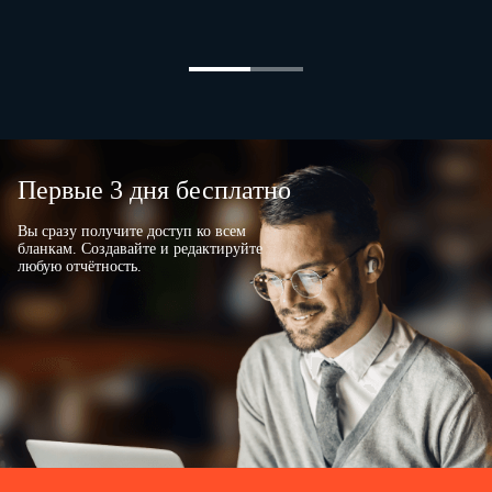
4. ТРУДОВАЯ ФУНКЦИЯ РАБОТНИКА
следующие трудовые
4.1.
Работник выполняет
обязанности:
– обеспечивает внедрение в ООО "Бета" наиболее
прогрессивной технологии производства пива,
технически целесообразных и экономически выгодных
методов ведения технологического процесса
пивоварения;
Первые 3 дня бесплатно
– контролирует ход технологического процесса,
принимает меры по повышению уровня технологической
подготовки производства, качества продукции;
Вы сразу получите доступ ко всем
– обеспечивает соблюдение технологических режимов
бланкам. Создавайте и редактируйте
производства в пивоваренном цехе;
любую отчётность.
– контролирует выполнение утвержденных инструкций и
рецептур производства пива;
– обеспечивает производство пива в соответствии с
установленной нормативной документацией и
ассортиментом;
– анализирует причины брака и выпуска пива низкого
качества, принимает участие в разработке мероприятий
по их устранению и предупреждению;
– другие
трудовые обязанности, предусмотренные
355-ДИ
01.11.2011
Должностной инструкцией №
от
.
5. РАБОЧЕЕ ВРЕМЯ И ВРЕМЯ ОТДЫХА