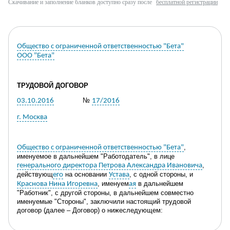
Скачивание и заполнение бланков доступно сразу после
бесплатной регистрации
Общество с ограниченной ответственностью "Бета"
ООО "Бета"
ТРУДОВОЙ ДОГОВОР
№
03.10.2016
17/2016
г. Москва
,
Общество с ограниченной ответственностью "Бета"
именуемое в дальнейшем "Работодатель", в лице
,
генерального директора Петрова Александра Ивановича
действующ
на основании
, с одной стороны, и
его
Устава
, именуем
в дальнейшем
Краснова Нина Игоревна
ая
"Работник", с другой стороны, в дальнейшем совместно
именуемые "Стороны", заключили настоящ
ий
трудовой
договор
(далее –
Договор
)
о нижеследующем:
1. ПРЕДМЕТ ДОГОВОРА
.
ОБЩИЕ ПОЛОЖЕНИЯ