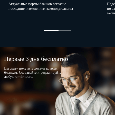
Актуальные формы бланков согласно
Подс
последним изменениям законодательства
по з
эксп
Первые 3 дня бесплатно
Вы сразу получите доступ ко всем
бланкам. Создавайте и редактируйте
любую отчётность.