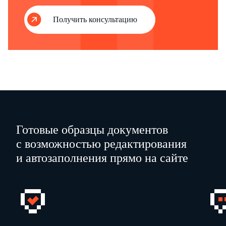
4 Номер контактного телефона указывается в формате код страны-код города-номер без пробелов и знаков между цифрами.
5 Прилагается документ (или его копия), подтверждающий полномочия представителя заявителя.
Получить консультацию
6 Здесь и далее по тексту Заявитель – физическое лицо, получившее доступ к Личному кабинету налогоплательщика.
Готовые образцы документов
с возможностью редактирования
и автозаполнения прямо на сайте