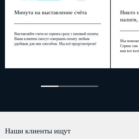
Минута на выставление счёта
Никто н
налоги
Выставляйте счета из сервиса сразу с кнопкой оплаты.
Ваши клиенты смогут совершать оплату любым
Мы поможем,
удобным для них способом. Мы всё предусмотрели!
Сервис сам 
вам все воз
Наши клиенты ищут