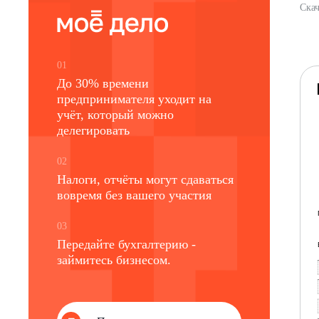
Скач
01
До 30% времени
предпринимателя уходит на
учёт, который можно
делегировать
02
Налоги, отчёты могут сдаваться
вовремя без вашего участия
03
Передайте бухгалтерию -
займитесь бизнесом.