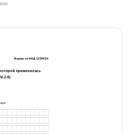
ации
 к приказу ФНС России от 02.11.2012 № ММВ-7-3/829@
Форма по КНД 1150024
 которой применялась
6.2-8)
ации