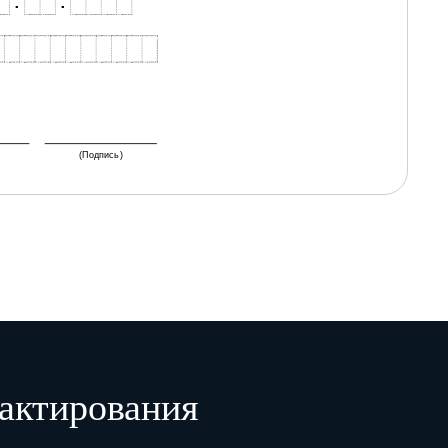
.
.
(Подпись)
актирования