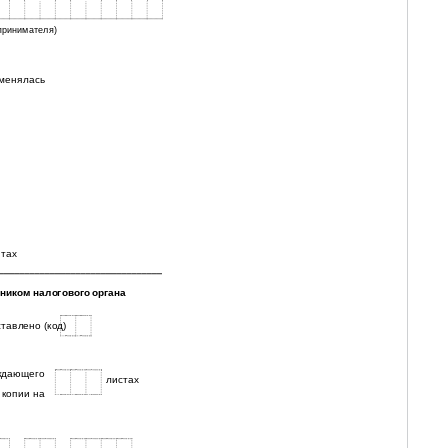
принимателя)
именялась
стах
ником налогового органа
тавлено (код)
ждающего
листах
 копии на