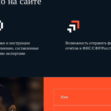
о на сайте
зки и инструкции
Возможность отправить 
олнению, составленные
отчётов в ФНС/СФР/Росст
ми экспертами
Имя