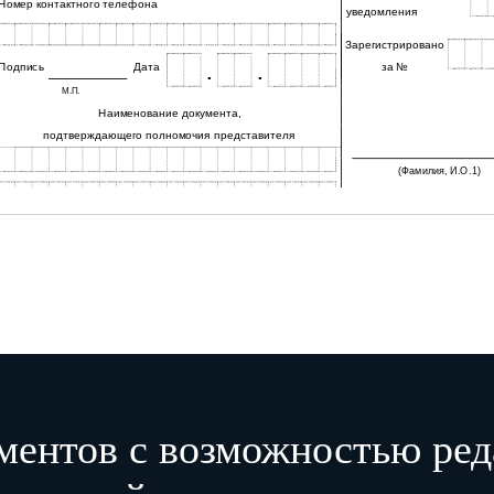
Номер контактного телефона
уведомления
Зарегистрировано
Подпись
Дата
за №
.
.
М.П.
Наименование документа,
подтверждающего полномочия представителя
(Фамилия, И.О.1)
1 - Отчество указывается при наличии.
2 - К уведомлению прилагается документ или его копия, подтверждающие полномочия представителя.
ментов с возможностью ред