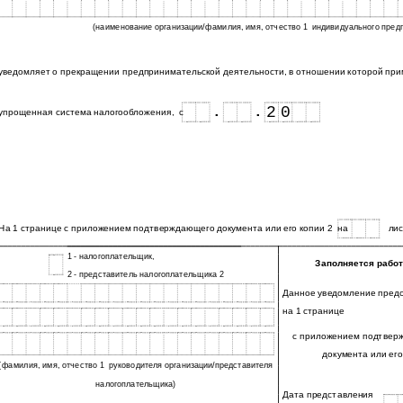
(наименование организации/фамилия, имя, отчество 1
индивидуального пред
уведомляет о прекращении предпринимательской деятельности, в отношении которой пр
2
0
.
.
упрощенная система налогообложения,
с
На 1 странице с приложением подтверждающего документа или его копии 2
на
ли
1 - налогоплательщик,
Заполняется работ
2 - представитель налогоплательщика 2
Данное уведомление предс
на 1 странице
с приложением подтвер
документа или его
(фамилия, имя, отчество 1
руководителя организации/представителя
налогоплательщика)
Дата представления