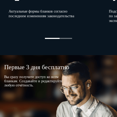
Актуальные формы бланков согласно
Подс
последним изменениям законодательства
по з
эксп
Первые 3 дня бесплатно
Вы сразу получите доступ ко всем
бланкам. Создавайте и редактируйте
любую отчётность.