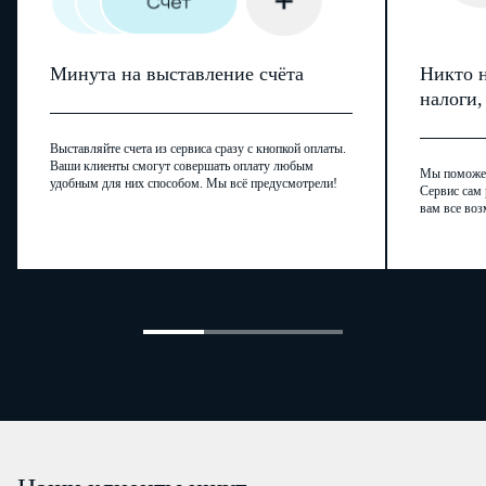
Минута на выставление счёта
Никто н
налоги
Выставляйте счета из сервиса сразу с кнопкой оплаты.
Ваши клиенты смогут совершать оплату любым
Мы поможем,
удобным для них способом. Мы всё предусмотрели!
Сервис сам 
вам все воз