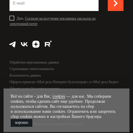
Даю,
Согласие на получение рекламных рассылок по
электронной почте
Обработка персональных данных
Страхование ответственности
Безопасность данных
Оферта сервисов «Моё дело Интернет-бухгалтерия» и «Моё дело Бюро»
Оферта услуг бухсопровождения
Оферта сервиса «Моё дело Финансы»
Всё на сайте - для Вас,
cookies
— для нас. Мы собираем
cookies, чтобы сделать сайт еще удобнее. Продолжая
Оферта услуг управленческого учёта
пользоваться сайтом, Вы соглашаетесь на сбор
Карта сайта
и использование нами cookies. Ограничить или запретить
сбор cookies можно в настройках Вашего браузера.
хорошо
© 2009—2026, интернет-бухгалтерия «Моё дело»