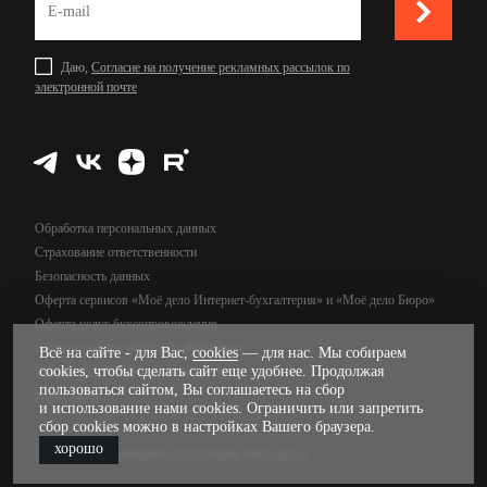
Даю,
Согласие на получение рекламных рассылок по
электронной почте
Обработка персональных данных
Страхование ответственности
Безопасность данных
Оферта сервисов «Моё дело Интернет-бухгалтерия» и «Моё дело Бюро»
Оферта услуг бухсопровождения
Оферта сервиса «Моё дело Финансы»
Всё на сайте - для Вас,
cookies
— для нас. Мы собираем
cookies, чтобы сделать сайт еще удобнее. Продолжая
Оферта услуг управленческого учёта
пользоваться сайтом, Вы соглашаетесь на сбор
Карта сайта
и использование нами cookies. Ограничить или запретить
сбор cookies можно в настройках Вашего браузера.
хорошо
© 2009—2026, интернет-бухгалтерия «Моё дело»