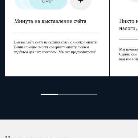
Минута на выставление счёта
Никто н
налоги
Выставляйте счета из сервиса сразу с кнопкой оплаты.
Ваши клиенты смогут совершать оплату любым
Мы поможем,
удобным для них способом. Мы всё предусмотрели!
Сервис сам 
вам все воз