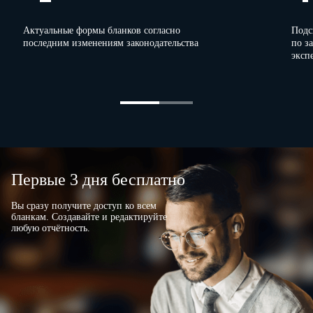
Актуальные формы бланков согласно
Подс
последним изменениям законодательства
по з
эксп
Первые 3 дня бесплатно
Вы сразу получите доступ ко всем
бланкам. Создавайте и редактируйте
любую отчётность.