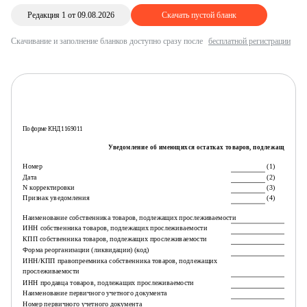
Редакция 1 от 09.08.2026
Скачать пустой бланк
Скачивание и заполнение бланков доступно сразу после
бесплатной регистрации
По форме КНД 1169011
Уведомление об имеющихся остатках товаров, подлежащих про
Номер
(1)
Дата
(2)
N корректировки
(3)
Признак уведомления
(4)
Наименование собственника товаров, подлежащих прослеживаемости
ИНН собственника товаров, подлежащих прослеживаемости
КПП собственника товаров, подлежащих прослеживаемости
Форма реорганизации (ликвидации) (код)
ИНН/КПП правопреемника собственника товаров, подлежащих
прослеживаемости
ИНН продавца товаров, подлежащих прослеживаемости
Наименование первичного учетного документа
Номер первичного учетного документа