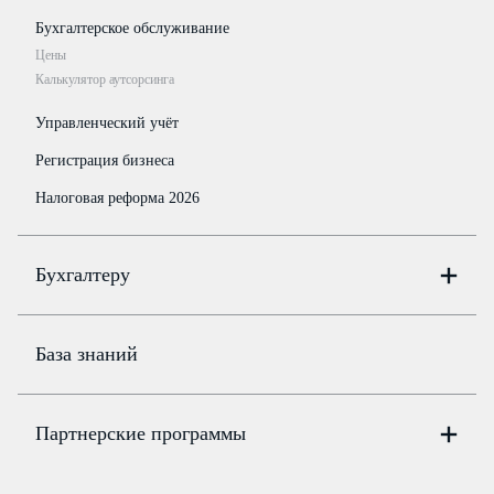
Бухгалтерское обслуживание
Цены
Калькулятор аутсорсинга
Управленческий учёт
Регистрация бизнеса
Налоговая реформа 2026
Бухгалтеру
Онлайн-бухгалтерия
Цены
База знаний
Бюро
Цены
Партнерские программы
Консультации по учёту и налогам
Правовая база
Для официальных представителей