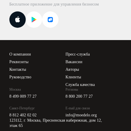
База бланков
Бесплатное приложение для управления бизнесом
Курсы повышения квалификации
Для самозанятых
Госпроверки
Поиск ответа на вопрос
Новости законодательства
Вебинары ИПБР
Проверка контрагентов
Цены
О компании
Пресс-служба
Api для интеграции
Реквизиты
Вакансии
Контакты
Авторы
Руководство
Клиенты
Служба качества
Москва
Регионы
8 499 009 77 27
8 800 200 77 27
Санкт-Петербург
E-mail для связи
8 812 402 02 02
info@moedelo.org
123112, г. Москва, Пресненская набережная, дом 12,
этаж 65