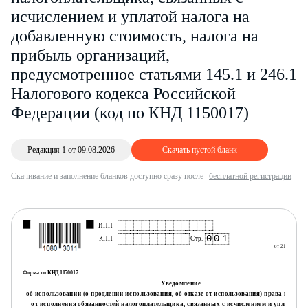
исчислением и уплатой налога на
добавленную стоимость, налога на
прибыль организаций,
предусмотренное статьями 145.1 и 246.1
Налогового кодекса Российской
Федерации (код по КНД 1150017)
Редакция 1 от 09.08.2026
Скачать пустой бланк
Скачивание и заполнение бланков доступно сразу после
бесплатной регистрации
ИНН
П
к прик
0
0
1
КПП
Стр.
от 21.10.2024
Форма по КНД 1150017
Уведомление
об использовании (о продлении использования, об отказе от использования) права на осв
от исполнения обязанностей налогоплательщика, связанных с исчислением и уплатой на