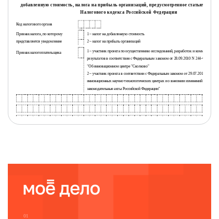
добавленную стоимость, налога на прибыль организаций, предусмотренное статьями 145.1
Налогового кодекса Российской Федерации
Код налогового органа
Признак налога, по которому
1 – налог на добавленную стоимость
представляется уведомление
2 – налог на прибыль организаций
1 – участник проекта по осуществлению исследований, разработок и коммерциализ
Признак налогоплательщика
результатов в соответствии с Федеральным законом от 28.09.2010 N 244-ФЗ
"Об инновационном центре "Сколково"
2 – участник проекта в соответствии с Федеральным законом от 29.07.2017 N 216-
инновационных научно-технологических центрах и о внесении изменений в отдельн
законодательные акты Российской Федерации"
(наименование организации)
Номер контактного телефона
1 – об использовании права на освобождение
Сообщаю
2 – о продлении использования права на освобождение
3 – об отказе от использования права на освобождение
.
.
Дата начала использования (продления использования, отказа от
использования) права на освобождение
Данное уведомление составлено с приложением документов на
листах, в том числе документа, подтверждающе
.
.
N
статус участника проекта, от
01