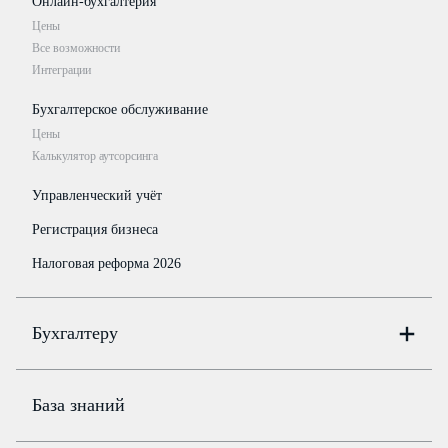
Онлайн-бухгалтерия
Цены
Все возможности
Интеграции
Бухгалтерское обслуживание
Цены
Калькулятор аутсорсинга
Управленческий учёт
Регистрация бизнеса
Налоговая реформа 2026
Бухгалтеру
Онлайн-бухгалтерия
Цены
База знаний
Бюро