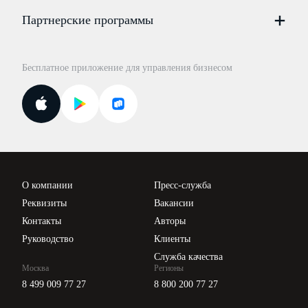
Цены
Партнерские программы
Консультации по учёту и налогам
Правовая база
Для официальных представителей
База бланков
Бесплатное приложение для управления бизнесом
Курсы повышения квалификации
Для самозанятых
Госпроверки
Поиск ответа на вопрос
Новости законодательства
Вебинары ИПБР
Проверка контрагентов
Цены
О компании
Пресс-служба
Api для интеграции
Реквизиты
Вакансии
Контакты
Авторы
Руководство
Клиенты
Служба качества
Москва
Регионы
8 499 009 77 27
8 800 200 77 27