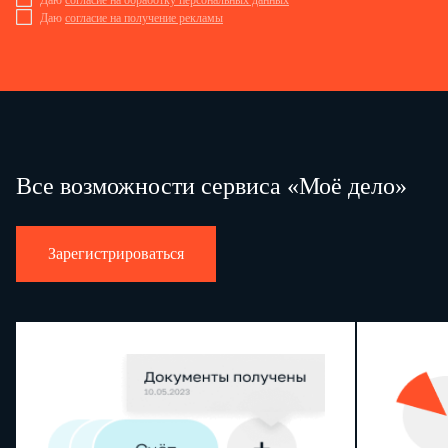
Даю
согласие на обработку персональных данных
Даю
согласие на получение рекламы
4.2.5. по третьему сроку уплаты
Достоверность и полноту сведений, указанных на данной стран
(подпись)
Все возможности сервиса «Моё дело»
Зарегистрироваться
ИНН
КПП
Стр.
Уведомление N 2
В соответствии с пунктом 2 статьи 288 Налогового кодекса Российской Федераци
авансовых платежей и налога на прибыль организаций в бюджет субъекта Росс