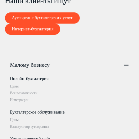
Наши клиенты ищут
Аутсорсинг бухгалтерских услуг
4. Информация об ответственном обособленном подразделении2
Интернет-бухгалтерия
4.1. КПП ответственного обособленного подразделения
4.2. Наименование ответственного обособленного подразделения
Малому бизнесу
Онлайн-бухгалтерия
Цены
Все возможности
1 Если в одном налоговом органе на учете состоит организация по месту нахождения ее нескольких обособленных подразделений, то вс
Интеграции
2 При принятии решения об уплате налога на прибыль организаций в бюджет субъекта Российской Федерации организацией указывается
Бухгалтерское обслуживание
Достоверность и полноту сведений, указанных на данной стран
Цены
(подпись)
Калькулятор аутсорсинга
Управленческий учёт