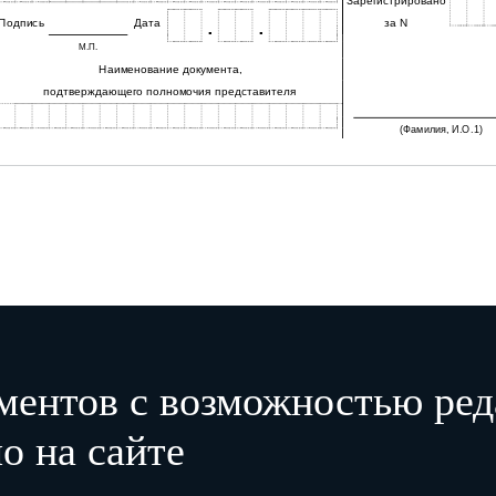
Зарегистрировано
Подпись
Дата
за N
.
.
М.П.
Наименование документа,
подтверждающего полномочия представителя
(Фамилия, И.О.1)
1 – Отчество указывается при наличии.
2 – К уведомлению прилагается документ или его копия, подтверждающие полномочия представителя.
ментов с возможностью ред
о на сайте