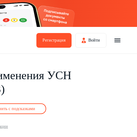
Регистрация
Войти
рименения УСН
)
нить с подсказками
ации