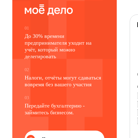
01
До 30% времени
предпринимателя уходит на
учёт, который можно
делегировать
02
Налоги, отчёты могут сдаваться
вовремя без вашего участия
03
Передайте бухгалтерию -
займитесь бизнесом.