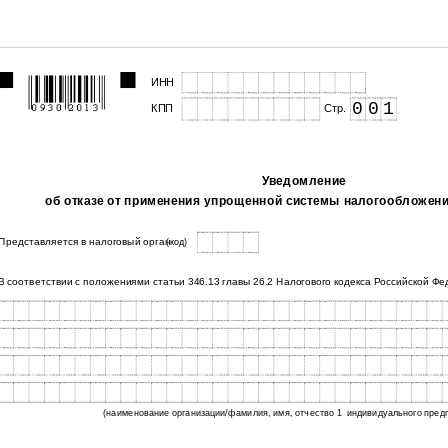
ИНН
0
0
1
КПП
Стр.
Уведомление
об отказе от применения упрощенной системы налогообложения
Представляется в налоговый орган
(код)
В соответствии с положениями статьи 346.13 главы 26.2 Налогового кодекса Российской Ф
(наименование организации/фамилия, имя, отчество 1
индивидуального пред