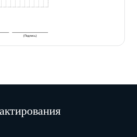
(Подпись)
актирования