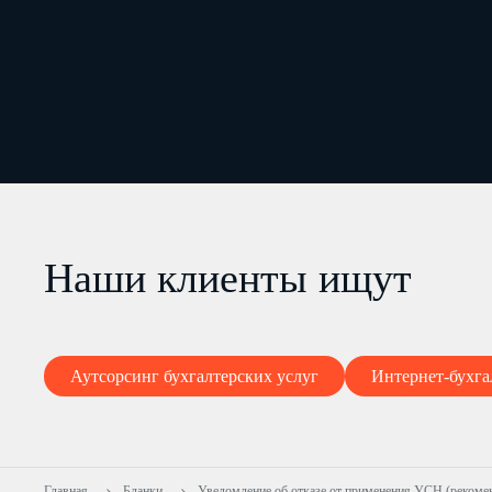
Наши клиенты ищут
Аутсорсинг бухгалтерских услуг
Интернет-бухга
Главная
Бланки
Уведомление об отказе от применения УСН (рекоме