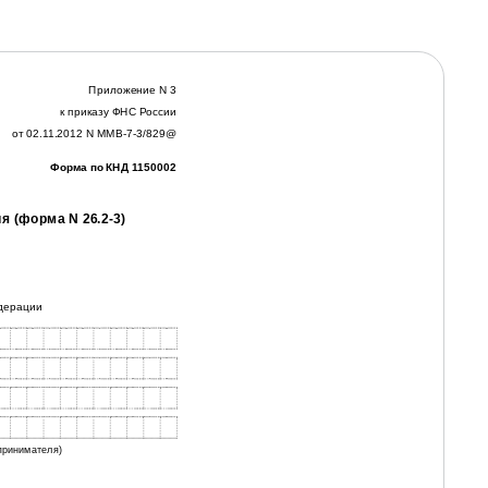
Приложение N 3
к приказу ФНС России
от 02.11.2012 N ММВ-7-3/829@
Форма по КНД 1150002
 (форма N 26.2-3)
едерации
принимателя)