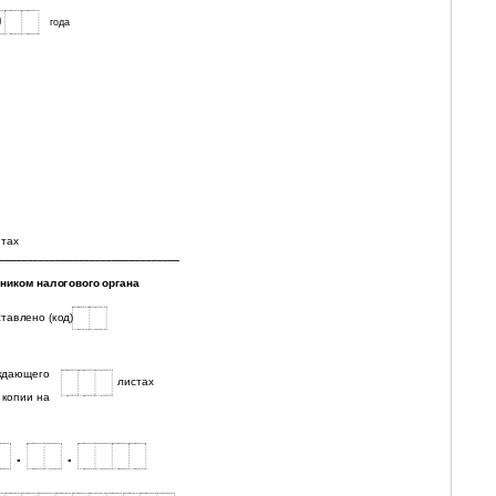
0
года
стах
ником налогового органа
тавлено (код)
ждающего
листах
 копии на
.
.