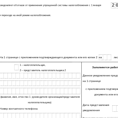
2
уведомляет об отказе от применения упрощенной системы налогообложения с 1 января
и переходе на иной режим налогообложения.
На 1 странице с приложением подтверждающего документа или его копии 2
на
ли
1 – налогоплательщик,
Заполняется работ
2 – представитель налогоплательщика 2
Данное уведомление предс
на 1 странице
с приложением подтвер
документа или его
(фамилия, имя, отчество 1
руководителя организации/представителя
налогоплательщика)
Дата представления
Номер контактного телефона
уведомления