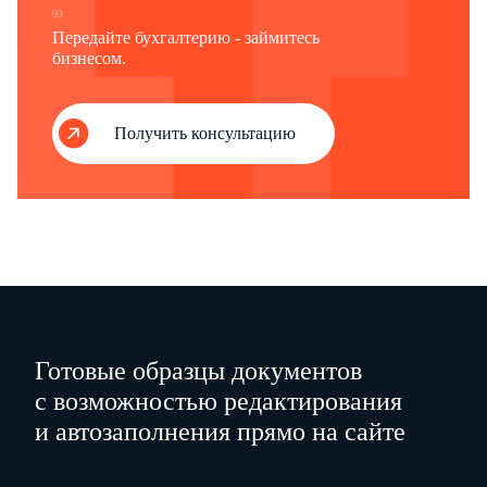
03
налогоплательщик состоит на учете в качестве налогоплательщика патентной системы налогообложения и в который уплачена (должна быть уплачена) сумма налога, подлежащая уменьшению.
Передайте бухгалтерию - займитесь
2 Указывается код налогового органа, в который представляется уведомление.
бизнесом.
3 Отчество указывается при наличии.
4 К уведомлению прилагается копия документа, подтверждающего полномочия представителя.
Получить консультацию
Готовые образцы документов
с возможностью редактирования
и автозаполнения прямо на сайте