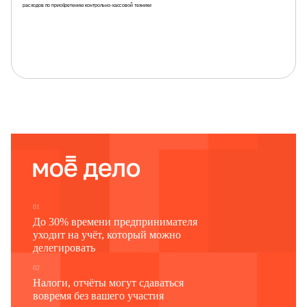
расходов по приобретению контрольно-кассовой техники
Данное уведомление составлено на
страницах с приложением копии документа4 на
листа
Достоверность и полноту сведений, указанных
Заполняется работником налогового орг
в настоящем уведомлении, подтверждаю:
Сведения о представлении уведомления
1 - налогоплательщик
Данное уведомление представлено (код)
2 - представитель налогоплательщика4
на
страницах с приложением копии 
на
листах
(фамилия, имя, отчество3 представителя полностью)
01
Номер контактного телефона
До 30% времени предпринимателя
.
.
Дата представления
уведомления
уходит на учёт, который можно
.
.
Зарегистрировано за
Подпись
Дата
делегировать
N
Наименование и реквизиты документа,
подтверждающего полномочия представителя налогоплательщика
02
Фамилия, И.О.3
Подпи
Налоги, отчёты могут сдаваться
вовремя без вашего участия
1 Уведомление подается в письменной или электронной форме с использованием усиленной квалифицированной электронной подписи по телекоммуникационным каналам связи в налоговый о