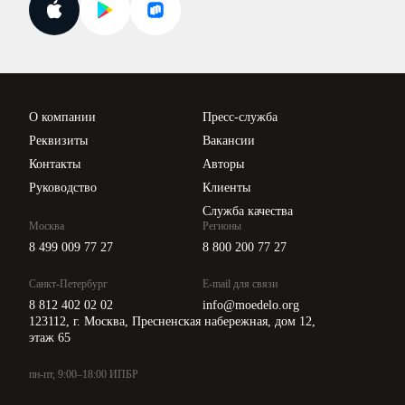
Поиск ответа на вопрос
Новости законодательства
Вебинары ИПБР
Проверка контрагентов
Цены
О компании
Пресс-служба
Api для интеграции
Реквизиты
Вакансии
Контакты
Авторы
Руководство
Клиенты
Служба качества
Москва
Регионы
8 499 009 77 27
8 800 200 77 27
Санкт-Петербург
E-mail для связи
8 812 402 02 02
info@moedelo.org
123112, г. Москва, Пресненская набережная, дом 12,
этаж 65
пн-пт, 9:00–18:00 ИПБР