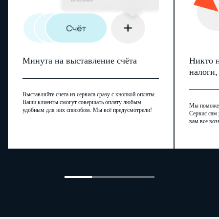
Минута на выставление счёта
Никто н
налоги
ИНН
Выставляйте счета из сервиса сразу с кнопкой оплаты.
Ваши клиенты смогут совершать оплату любым
Мы поможем,
Стр.
удобным для них способом. Мы всё предусмотрели!
Сервис сам 
вам все воз
Лист Б. Уменьшение суммы налога, уплачиваемого в связи с применением пат
сумму расходов по приобретению контрольно-кассово
Код
Показатели
строки
1
2
Общая сумма расходов по приобретению контрольно-кассовой техники
110
(сумма стр.050 Листа А)2
Номер патента3
120