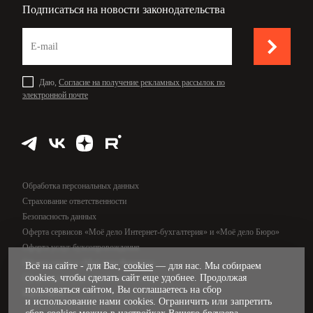
Подписаться на новости законодательства
Даю,
Согласие на получение рекламных рассылок по
электронной почте
Обработка персональных данных
Страхование ответственности
Безопасность данных
Оферта сервисов «Моё дело Интернет-бухгалтерия» и «Моё дело Бюро»
Оферта услуг бухсопровождения
Оферта сервиса «Моё дело Финансы»
Всё на сайте - для Вас,
cookies
— для нас. Мы собираем
cookies, чтобы сделать сайт еще удобнее. Продолжая
Оферта услуг управленческого учёта
пользоваться сайтом, Вы соглашаетесь на сбор
Карта сайта
и использование нами cookies. Ограничить или запретить