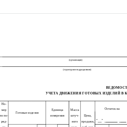
(организация)
(структурное подразделение)
ВЕДОМОС
УЧЕТА ДВИЖЕНИЯ ГОТОВЫХ ИЗДЕЛИЙ В 
Но-
Остаток на
мер
Единица
Масса
Готовые изделия
по по-
измерения
штуч-
Цена,
«
»
ряд-
ного
продажи,