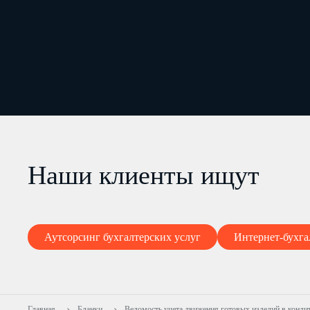
Наши клиенты ищут
Аутсорсинг бухгалтерских услуг
Интернет-бухга
Главная
Бланки
Ведомость учета движения готовых изделий в конди