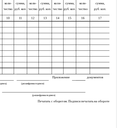
коли-
сумма,
коли-
сумма,
коли-
сумма,
коли-
сумма,
чество
руб. коп.
чество
руб. коп.
чество
руб. коп.
чество
руб. коп.
10
11
12
13
14
15
16
17
Приложение
документов
одпись)
(расшифровка подписи)
(расшифровка подписи)
Печатать с оборотом. Подписи печатать на обороте.