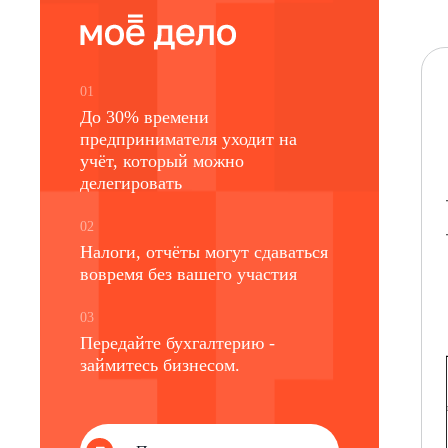
01
До 30% времени
предпринимателя уходит на
учёт, который можно
делегировать
02
Налоги, отчёты могут сдаваться
вовремя без вашего участия
03
Передайте бухгалтерию -
займитесь бизнесом.