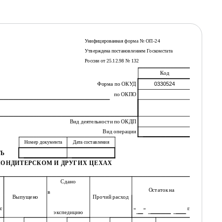
Унифицированная форма № ОП-24
Утверждена постановлением Госкомстата
России от 25.12.98 № 132
Код
Форма по ОКУД
0330524
по ОКПО
Вид деятельности по ОКДП
Вид операции
Номер документа
Дата составления
ТЬ
КОНДИТЕРСКОМ И ДРУГИХ ЦЕХАХ
Сдано
Остаток на
в
Выпущено
Прочий расход
г.
«
»
г.
экспедицию