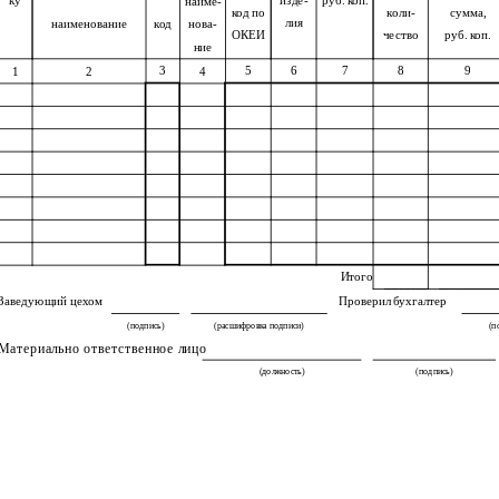
ку
изде-
руб. коп.
наиме-
код по
коли-
сумма,
лия
наименование
код
нова-
ОКЕИ
чество
руб. коп.
ние
3
5
6
7
8
9
1
2
4
Итого
Заведующий цехом
Проверил бухгалтер
(подпись)
(расшифровка подписи)
(п
Материально ответственное лицо
(должность)
(подпись)