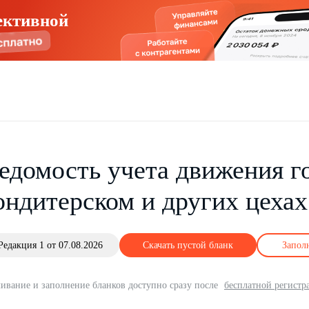
ективной
едомость учета движения г
ондитерском и других цеха
Редакция 1 от 07.08.2026
Скачать пустой бланк
Запол
ивание и заполнение бланков доступно сразу после
бесплатной регистр