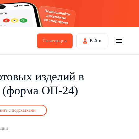
Регистрация
Войти
отовых изделий в
х (форма ОП-24)
нить с подсказками
ации