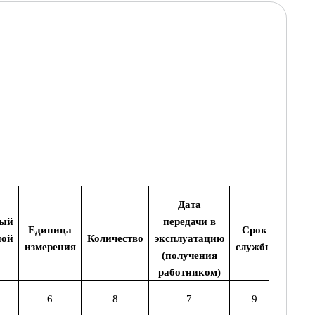
Дата
ный
передачи в
Единица
Срок
Дат
ной
Количество
эксплуатацию
измерения
службы
возвр
(получения
работником)
6
8
7
9
10