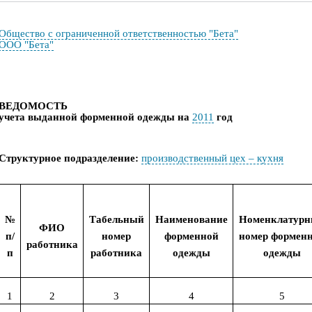
Общество с ограниченной ответственностью "Бета"
ООО "Бета"
В
ЕДОМОСТЬ
учета
выданной форменной одежды
на
2011
год
Структурное подразделение:
производственный цех – кухня
№
Табельный
Наименование
Номенклатур
ФИО
п
/
номер
форменной
номер формен
работника
п
работника
одежды
одежды
1
2
3
4
5