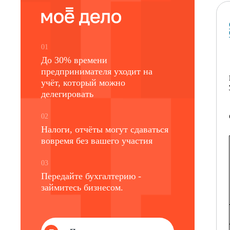
01
До 30% времени
предпринимателя уходит на
учёт, который можно
делегировать
02
Налоги, отчёты могут сдаваться
вовремя без вашего участия
03
Передайте бухгалтерию -
займитесь бизнесом.