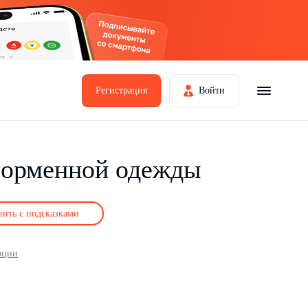
Регистрация
Войти
форменной одежды
нить с подсказками
ации