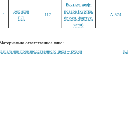
Костюм шеф-
Борисов
повара (куртка,
1
117
А-574
Р.Л.
брюки, фартук,
кепи)
Материально ответственное лицо
:
Начальник производственного цеха – кухни
_________________
К.