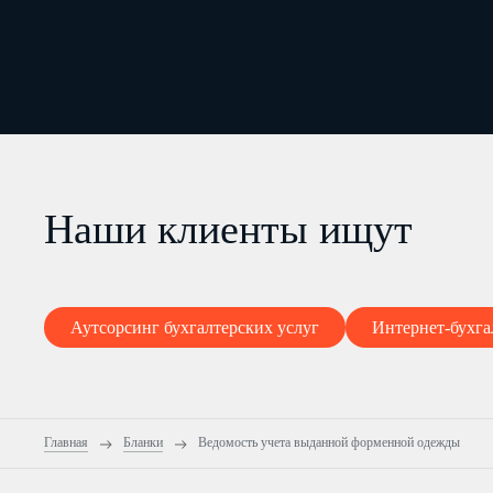
Наши клиенты ищут
Аутсорсинг бухгалтерских услуг
Интернет-бухга
Главная
Бланки
Ведомость учета выданной форменной одежды