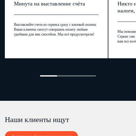
Минута на выставление счёта
Никто н
налоги
Выставляйте счета из сервиса сразу с кнопкой оплаты.
Ваши клиенты смогут совершать оплату любым
Мы поможем,
удобным для них способом. Мы всё предусмотрели!
Сервис сам 
вам все воз
Наши клиенты ищут