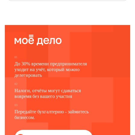
01
До 30% времени предпринимателя
уходит на учёт, который можно
делегировать
02
Налоги, отчёты могут сдаваться
вовремя без вашего участия
03
Передайте бухгалтерию - займитесь
бизнесом.