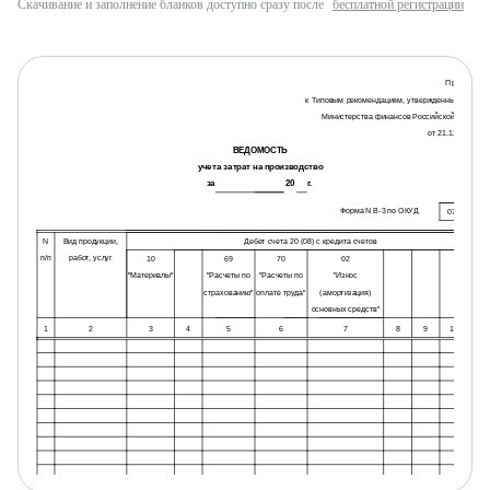
Скачивание и заполнение бланков доступно сразу после
бесплатной регистрации
Приложение
к Типовым рекомендациям, утвержденным приказ
Министерства финансов Российской Федерац
от 21.12.98 г. N 6
ВЕДОМОСТЬ
учета затрат на производство
за
20
г.
Форма N В-3 по ОКУД
0720303
N
Вид продукции,
Дебет счета 20 (08) с кредита счетов
п/п
работ, услуг
10
69
70
02
"Материалы"
"Расчеты по
"Расчеты по
"Износ
страхованию"
оплате труда"
(амортизация)
основных средств"
1
2
3
4
5
6
7
8
9
10
11