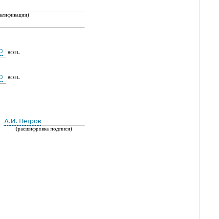
валификации)
0
коп.
коп.
0
А.И. Петров
(расшифровка подписи)