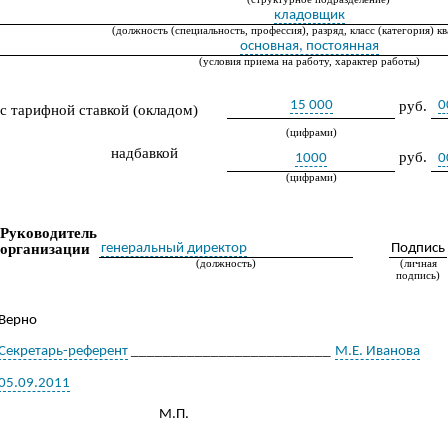
кладовщик
(должность (специальность, профессия), разряд, класс (категория) к
основная, постоянная
(условия приема на работу, характер работы)
15 000
руб.
0
с тарифной ставкой (окладом)
(цифрами)
надбавкой
руб.
1000
0
(цифрами)
Руководитель
организации
генеральный директор
Подпись
(должность)
(личная
подпись)
Верно
_________________________
Секретарь-референт
М.Е. Иванова
05.09.2011
М.П.