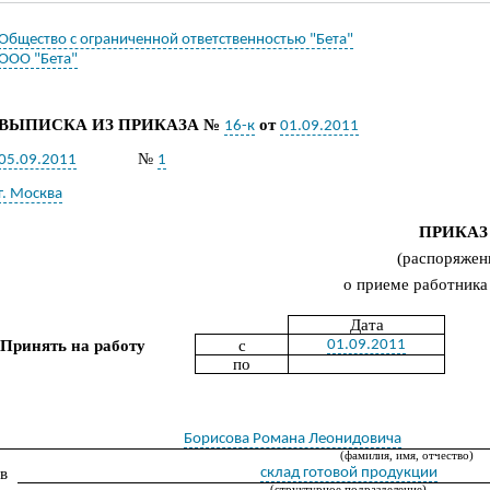
Общество с ограниченной ответственностью "Бета"
ООО "Бета"
ВЫПИСКА ИЗ ПРИКАЗА №
от
16-к
01.09.2011
№
05.09.2011
1
г. Москва
ПРИКАЗ
(распоряжен
о приеме работника
Дата
Принять на работу
с
01.09.2011
по
Борисова Романа Леонидовича
(фамилия, имя, отчество)
в
склад готовой продукции
(структурное подразделение)