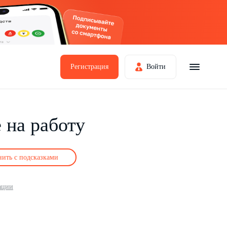
Регистрация
Войти
 на работу
нить с подсказками
ации