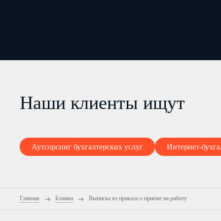
Наши клиенты ищут
Аутсорсинг бухгалтерских услуг
Интернет-бухга
Главная
Бланки
Выписка из приказа о приеме на работу