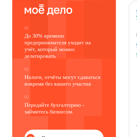
01
До 30% времени
предпринимателя уходит на
учёт, который можно
делегировать
02
Налоги, отчёты могут сдаваться
вовремя без вашего участия
03
Передайте бухгалтерию -
займитесь бизнесом.