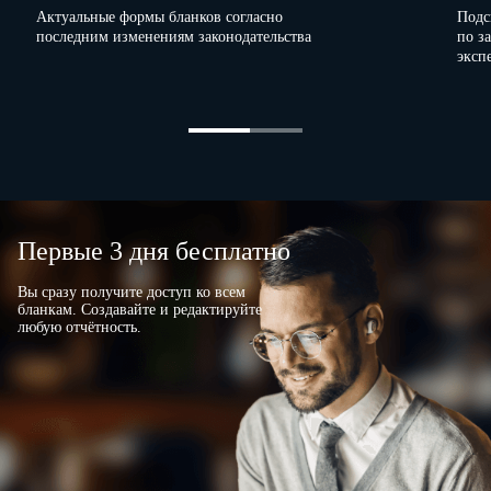
Актуальные формы бланков согласно
Подс
ОБРАЗЕЦ ПОДПИСИ
ОБРАЗЕЦ
ОБРАЗЕЦ
последним изменениям законодательства
по з
эксп
ПОДПИСИ
ПОДПИСИ
…
Первые 3 дня бесплатно
(подпись)
(подпись)
(подпись)
Вы сразу получите доступ ко всем
бланкам. Создавайте и редактируйте
любую отчётность.
…
…