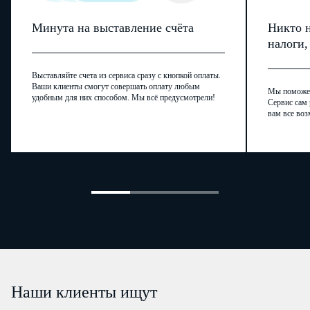
…
…
…
…
…
…
…
…
…
…
…
№
полу
Минута на выставление счёта
Никто н
печати по доверенности)
налоги
Паспорт
:
серия
…
№
…
Выставляйте счета из сервиса сразу с кнопкой оплаты.
Ваши клиенты смогут совершать оплату любым
Мы поможем,
удобным для них способом. Мы всё предусмотрели!
Сервис сам 
(код подразделения)
(подпис
вам все воз
"
…
"
…
200
…
г
.
Правильность заполнения декларации подтверждаю. Личность
пол
(Фамилия
Наши клиенты ищут