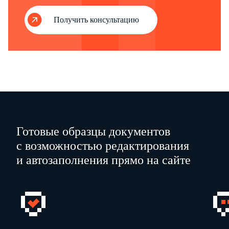
Получить консультацию
Печать
изготавливается
…
…
(указать причину)
Приложение
:
Готовые образцы документов
Документы согла
сно описи
с возможностью редактирования
№
…
от
…
200
…
г
.
и автозаполнения прямо на сайте