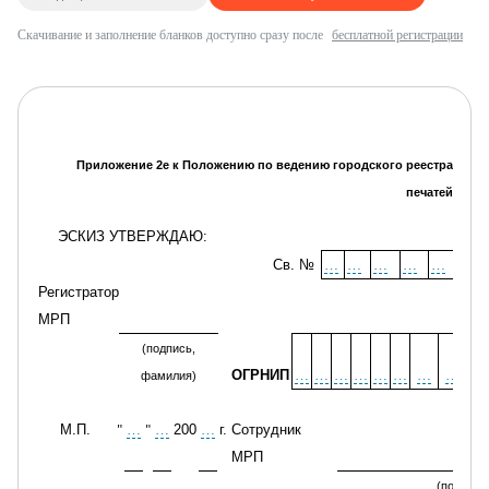
Скачивание и заполнение бланков доступно сразу после
бесплатной регистрации
Приложение 2е к Положению по ведению городского реестра
печатей
ЭСКИЗ УТВЕРЖДАЮ
:
Св. №
…
…
…
…
…
…
Регистратор
МРП
(подпись,
ОГРНИП
…
…
…
…
…
…
…
…
…
фамилия)
М.П.
…
…
200
…
г
.
Сотрудник
"
"
МРП
(подпись