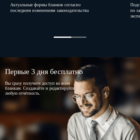
Актуальные формы бланков согласно
Подс
последним изменениям законодательства
по з
эксп
Первые 3 дня бесплатно
Вы сразу получите доступ ко всем
бланкам. Создавайте и редактируйте
любую отчётность.