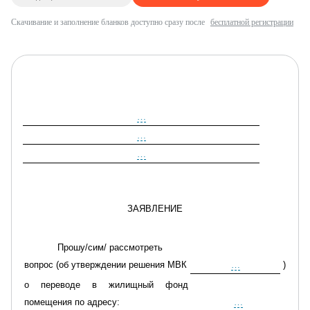
Скачивание и заполнение бланков доступно сразу после
бесплатной регистрации
…
…
…
ЗАЯВЛЕНИЕ
Прошу/сим/ рассмотреть
вопрос (об утверждении решения МВК
…
)
о переводе в
жилищный фонд
помещения по адресу:
…