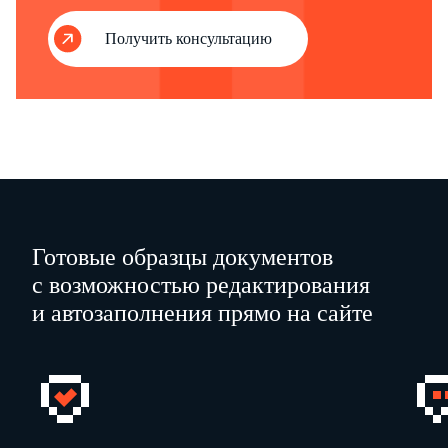
/руководителя
организации/
Получить консультацию
Исполнитель:
Ф.И.О.
…
Тел./
факс:
…
e-mail:
…
Готовые образцы документов
с возможностью редактирования
и автозаполнения прямо на сайте