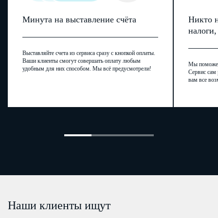
Минута на выставление счёта
Никто н
налоги
Выставляйте счета из сервиса сразу с кнопкой оплаты.
Ваши клиенты смогут совершать оплату любым
Мы поможем,
удобным для них способом. Мы всё предусмотрели!
Сервис сам 
вам все воз
Наши клиенты ищут