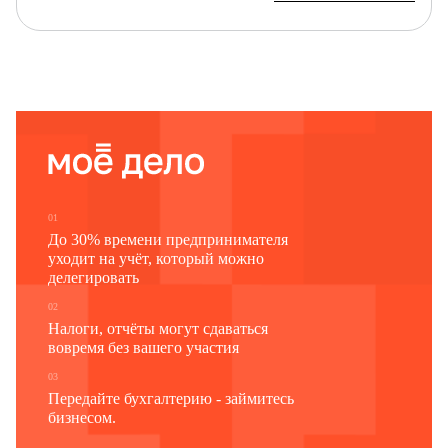
…
кв. м,
общей
принадлежащего по
площадью
…
праву собственности
…
…
,
в связи с
…
.
(указать причину перевода)
01
До 30% времени предпринимателя
уходит на учёт, который можно
делегировать
…
02
Налоги, отчёты могут сдаваться
/дата/
вовремя без вашего участия
03
Передайте бухгалтерию - займитесь
Подписи
бизнесом.
заявителя(лей)