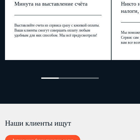
"
"
(Юридическое лицо)
,
либо
Сведения об участнике (
Индивидуальный
Минута на выставление счёта
Никто н
"
налоги
предприниматель
)
в зависимости от статуса плательщика страховых
взносов.
[2]
Выставляйте счета из сервиса сразу с кнопкой оплаты.
Справочная информация, используется только в УПФР
.
Ваши клиенты смогут совершать оплату любым
Мы поможем,
удобным для них способом. Мы всё предусмотрели!
Сервис сам 
вам все воз
Наши клиенты ищут