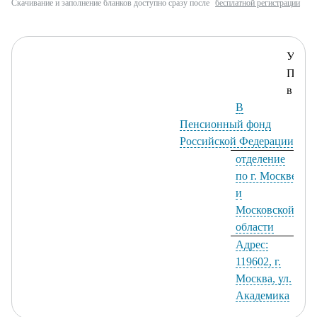
Скачивание и заполнение бланков доступно сразу после
бесплатной регистрации
Управ
ПФР
в
В
Пенсионный фонд
Российской Федерации,
отделение
по г. Москве
и
Московской
области
Адрес:
119602, г.
Москва, ул.
Академика
Анохина, д.