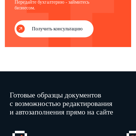
Передайте бухгалтерию - займитесь
предпринимателя)
бизнесом.
…
(юридический адрес, телефон, факс, e-mail)
…
Получить консультацию
…
…
ИНН
…
Руководитель
…
Вид деятельности, осуществляемый в объекте
потребительского рынка и услуг
Готовые образцы документов
…
с возможностью редактирования
(торговля (оптовая, розничная, мелкорозничная), предоставление услуг
и автозаполнения прямо на сайте
общес
твенного питания,
…
бытовое обслуживание населения)