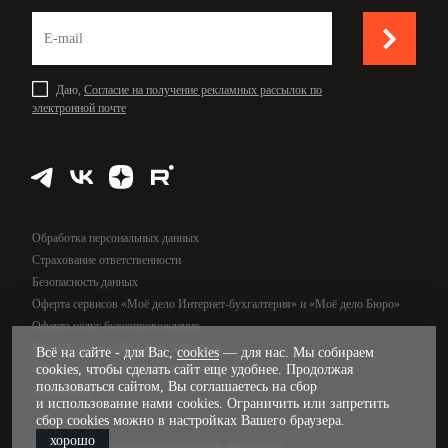
Даю,
Согласие на получение рекламных рассылок по
электронной почте
Обработка персональных данных
Страхование ответственности
Безопасность данных
Оферта сервисов «Моё дело Интернет-бухгалтерия» и «Моё дело Бюро»
Оферта услуг бухсопровождения
Оферта сервиса «Моё дело Финансы»
Всё на сайте - для Вас,
cookies
— для нас. Мы собираем
cookies, чтобы сделать сайт еще удобнее. Продолжая
Оферта услуг управленческого учёта
пользоваться сайтом, Вы соглашаетесь на сбор
Карта сайта
и использование нами cookies. Ограничить или запретить
сбор cookies можно в настройках Вашего браузера.
хорошо
© 2009—2026, интернет-бухгалтерия «Моё дело»