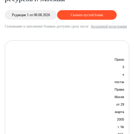
Редакция 1 от 08.08.2026
Скачать пустой бланк
Скачивание и заполнение бланков доступно сразу после
бесплатной регистрации
Приложение
3
к
постановле
Правительс
Москвы
от 29
марта
2005
г. №