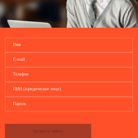
обслуживания населения)
…
Специализация
Имя
объекта
…
E-mail
Режим работы
Телефон
объекта
…
ИНН (юридическое лицо)
Приложения:
1.
Копия свидетельства о
Пароль
г
осударственной регистрации в качестве
юридического лица или индивидуального
предпринимателя, осуществляющего
Оставить заявку
деятельность в объекте потребительского