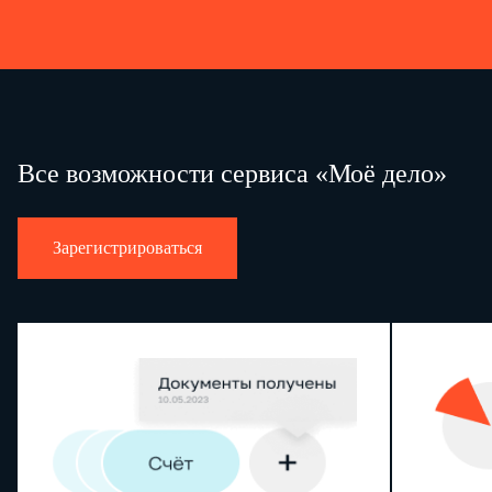
гражданина Российской Федерации; "15" – разрешение на временное проживание в Российской Федерации; "19" – свидет
временного убежища на территории Российской Федерации; "23" – свидетельство о рождении, выданное уполномоченн
государства; "24" – удостоверение личности военнослужащего Российской Федерации; "27" – военный билет офицера зап
признаваемые в соответствии с законодательством Российской Федерации или в соответствии с международными догово
в качестве документов, удостоверяющих личность налогоплательщика.
Все возможности сервиса «Моё дело»
Зарегистрироваться