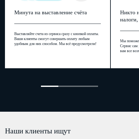
Минута на выставление счёта
Никто н
налоги
Выставляйте счета из сервиса сразу с кнопкой оплаты.
Ваши клиенты смогут совершать оплату любым
Мы поможем,
удобным для них способом. Мы всё предусмотрели!
Сервис сам 
вам все воз
Наши клиенты ищут