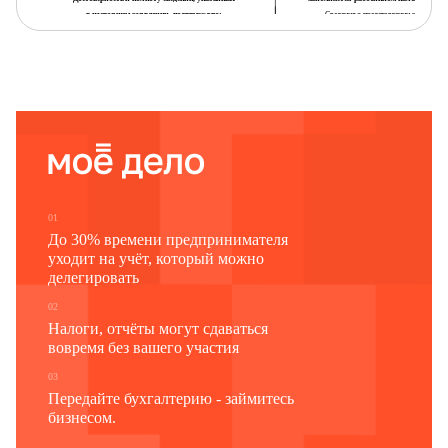
в настоящем заявлении, подтверждаю:
Сведения о представлении заявления
1 – плательщик
Настоящее заявление представлено (код)5
2 – представитель плательщика
на
страницах с приложени
подтверждающих документов
или их копий на
листах
(фамилия, имя, отчество3)
.
.
Номер контактного телефона
Дата представления
заявления
.
.
Подпись
Дата
Наименование и реквизиты документа,
подтверждающего полномочия представителя плательщика
01
До 30% времени предпринимателя
Фамилия, имя, отчество3
Подпи
уходит на учёт, который можно
делегировать
02
Налоги, отчёты могут сдаваться
вовремя без вашего участия
03
Передайте бухгалтерию - займитесь
бизнесом.